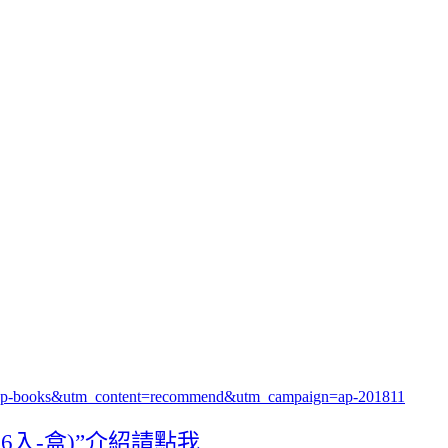
=ap-books&utm_content=recommend&utm_campaign=ap-201811
6入-盒)”介紹請點我