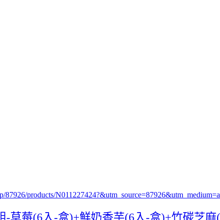
p.php/87926/products/N011227424?&utm_source=87926&utm_medium
莓(6入-盒)+鮮奶香芋(6入-盒)+竹碳芝麻(