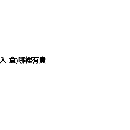
6入-盒)哪裡有賣