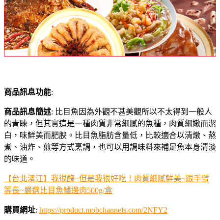
商品訊息功能
:
商品訊息簡述
: 比目魚因為外觀不甚美觀所以不太得到一般人
的青睞，但其實這是一種肉質非常細膩的魚種，肉質細嫩而潔
白，味鮮美而肥腴。比目魚脂肪含量低，比較適合以清燉、熬
煮、油炸、煎等方式烹調，也可以用調味料來補足魚本身清淡
的味道。
【台北濱江】我很醜~但是我很好吃！肉質細膩鮮美~跟手臂
等長~嚴選比目魚鰭邊肉500g/盒
購買網址
:
https://product.mobchannels.com/2NFY2