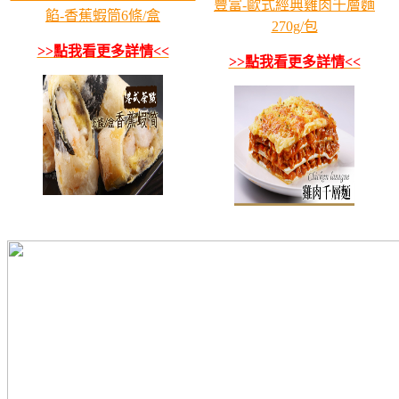
豐富-歐式經典雞肉千層麵
餡-香蕉蝦筒6條/盒
270g/包
>>點我看更多詳情<<
>>點我看更多詳情<<