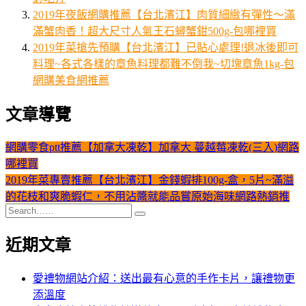
2019年夜飯網購推薦【台北濱江】肉質細緻有彈性～滿
滿蟹肉香！超大尺寸人氣王石蟳蟹鉗500g-包哪裡買
2019年菜搶先預購【台北濱江】已貼心處理!退冰後即可
料理~各式各樣的章魚料理都難不倒我~切塊章魚1kg-包
網購美食網推薦
文章導覽
網購零食ptt推薦【加拿大凍乾】加拿大 蔓越莓凍乾(三入)網路
哪裡買
2019年菜專賣推薦【台北濱江】金錢蝦排100g-盒，5片~滿溢
的花枝和爽脆蝦仁，不用沾醬就能品嘗原始海味網路熱銷推
近期文章
愛禮物網站介紹：送出最有心意的手作卡片，讓禮物更
添溫度