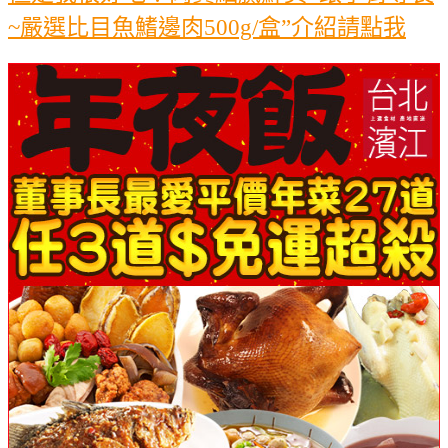
~嚴選比目魚鰭邊肉500g/盒”介紹請點我