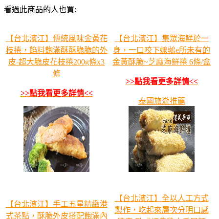
看過此商品的人也買:
【台北濱江】傳統風味金黃花
【台北濱江】集眾海鮮於一
枝捲，餡料飽滿酥酥脆脆的外
身，一口咬下嬤鴢e所未有的
皮-超大脆皮花枝捲200g條x3
金黃酥脆~芝麻海鮮捲 6條/盒
條
>>點我看更多詳情<<
>>點我看更多詳情<<
泰國旅遊推薦
【台北濱江】全以人工方式
【台北濱江】手工五星精緻港
製作，吃起來層次分明口感
式茶點，酥脆外皮搭配飽滿內