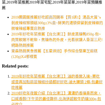
菜,2019年菜推薦2019年菜宅配,2019年菜菜單,2019年菜預購推
薦
2019團圓飯推薦好吃超高回購率【買1送1】湯品大賞↘
剝皮辣椒猴頭菇300g±3%盒~鮮美的湯頭保留剝皮辣椒的
微嗆辣感專賣店熱推
2019年好吃年菜推薦【台北濱江】餅皮黑糖鴨850g-包~
肉質軟嫩不乾柴，焦糖色的外皮，光看就讓人垂涎三尺!
網路熱銷推薦
東森熱銷美食推薦【五星烘焙】手作綜合堅果芝麻糕
(120g)X4哪裡賣
Related posts:
2019年好吃年菜推薦【台北濱江】滷的香嫩入味~單吃
或是再加點蒜苗辣椒炒過都好好吃-滷大腸頭 2條-包最好
吃推薦
2019好吃年夜飯介紹【台北濱江】濃濃奶香撲鼻而來，
口感香醇!下午茶的最佳夥伴-北海道超軟牛奶糖300g-包
必吃介