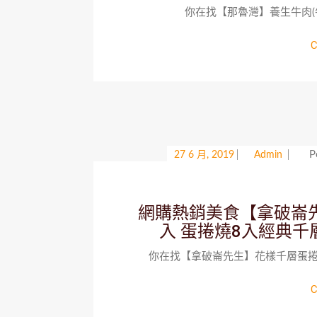
你在找【那魯灣】養生牛肉(牛腩)鍋
C
P
27 6 月, 2019
Admin
網購熱銷美食【拿破崙
入 蛋捲燒8入經典千
你在找【拿破崙先生】花樣千層蛋捲組
C