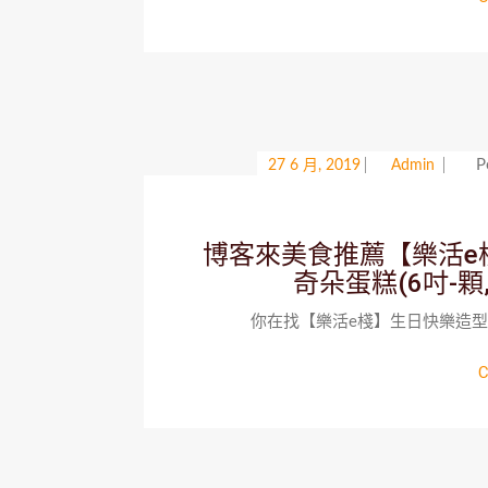
P
27 6 月, 2019
Admin
博客來美食推薦【樂活e
奇朵蛋糕(6吋-顆
你在找【樂活e棧】生日快樂造型蛋糕
C