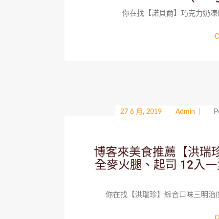
你在找【諾貝爾】巧克力奶凍(490
C
P
27 6 月, 2019
Admin
博客來美食推薦【洪瑞
全麥火腿、起司 12入一
你在找【洪瑞珍】綜合口味三明治(招
C