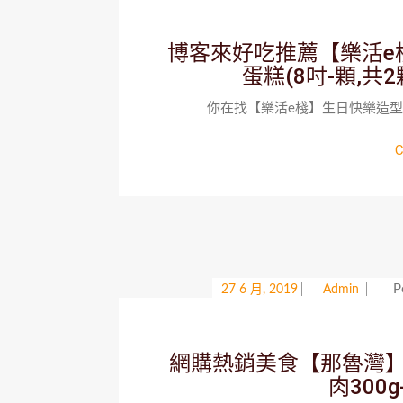
博客來好吃推薦【樂活e
蛋糕(8吋-顆,共
你在找【樂活e棧】生日快樂造型蛋糕
C
P
27 6 月, 2019
Admin
網購熱銷美食【那魯灣】養生
肉300