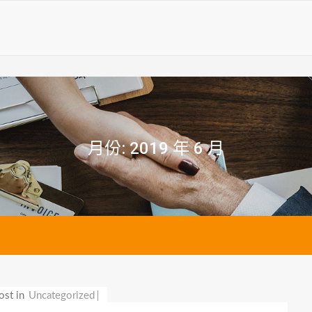
月份:
2019 年 6 月
ost in
Uncategorized