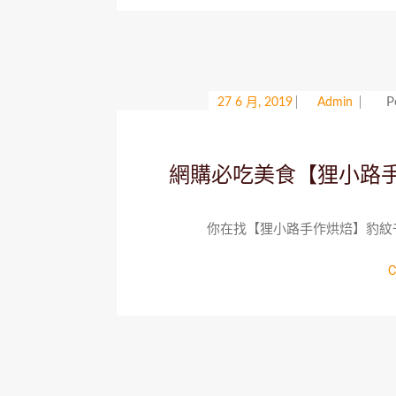
P
27 6 月, 2019
Admin
網購必吃美食【狸小路手作
你在找【狸小路手作烘焙】豹紋千層(
C