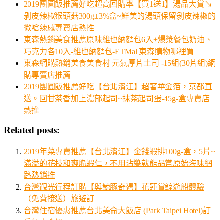
2019團圓飯推薦好吃超高回購率【買1送1】湯品大賞↘
剝皮辣椒猴頭菇300g±3%盒~鮮美的湯頭保留剝皮辣椒的
微嗆辣感專賣店熱推
東森熱銷美食推薦原味維也納麵包6入+爆漿餐包奶油、
巧克力各10入-維也納麵包-ETMall東森購物哪裡買
東森網購熱銷美食美食村 元氣厚片土司 -15組(30片組)網
購專賣店推薦
2019團圓飯推薦好吃【台北濱江】超奢華金箔，京都直
送。回甘茶香加上濃郁起司~抹茶起司蛋-45g-盒專賣店
熱推
Related posts:
2019年菜專賣推薦【台北濱江】金錢蝦排100g-盒，5片~
滿溢的花枝和爽脆蝦仁，不用沾醬就能品嘗原始海味網
路熱銷推
台灣觀光行程訂購【與鯨豚奇遇】花蓮賞鯨遊船體驗
（免費接送）旅遊訂
台灣住宿優惠推薦台北美侖大飯店 (Park Taipei Hotel)訂