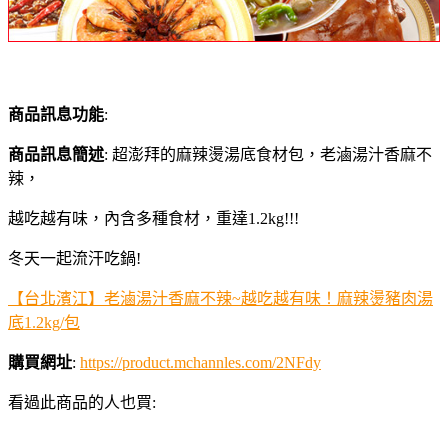
商品訊息功能
:
商品訊息簡述
: 超澎拜的麻辣燙湯底食材包，老滷湯汁香麻不
辣，
越吃越有味，內含多種食材，重達1.2kg!!!
冬天一起流汗吃鍋!
【台北濱江】老滷湯汁香麻不辣~越吃越有味！麻辣燙豬肉湯
底1.2kg/包
購買網址
:
https://product.mchannles.com/2NFdy
看過此商品的人也買: