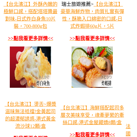
【台北濱江】外酥內嫩的
瑞士旅遊推薦>
【台北濱江】
極鮮口感，搭配塔塔醬最
豪華海鮮炸物，肉質扎實有彈
對味-日式炸白身魚10片
性，酥脆入口綿密的口感-日
裝，700-800g包
式炸蝦排60g片，5片
>>點我看更多詳情<<
>>點我看更多詳情<<
【台北濱江】燙舌~爆漿
【台北濱江】海鮮搭配起司多
滋味無法抵擋!金黃起司
層次美味享受，魂牽夢縈的牽
的超濃郁誘惑-港式黃金
絲口感-港式金屋藏嬌8顆/盒
流沙球12顆/盒
法
國
>>點我看更多詳情<<