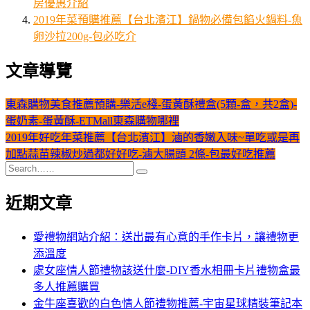
房優惠介紹
2019年菜預購推薦【台北濱江】鍋物必備包餡火鍋料-魚
卵沙拉200g-包必吃介
文章導覽
東森購物美食推薦預購-樂活e棧-蛋黃酥禮盒(5顆-盒，共2盒)-
蛋奶素-蛋黃酥-ETMall東森購物哪裡
2019年好吃年菜推薦【台北濱江】滷的香嫩入味~單吃或是再
加點蒜苗辣椒炒過都好好吃-滷大腸頭 2條-包最好吃推薦
近期文章
愛禮物網站介紹：送出最有心意的手作卡片，讓禮物更
添溫度
處女座情人節禮物該送什麼-DIY香水相冊卡片禮物盒最
多人推薦購買
金牛座喜歡的白色情人節禮物推薦-宇宙星球精裝筆記本