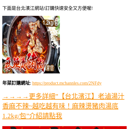
下面是台北濱江網站!訂購快速安全又方便喔!
年菜訂購網址
:
https://product.mchannles.com/2NFdy
→→→→更多詳細”【台北濱江】老滷湯汁
香麻不辣~越吃越有味！麻辣燙豬肉湯底
1.2kg/包”介紹請點我