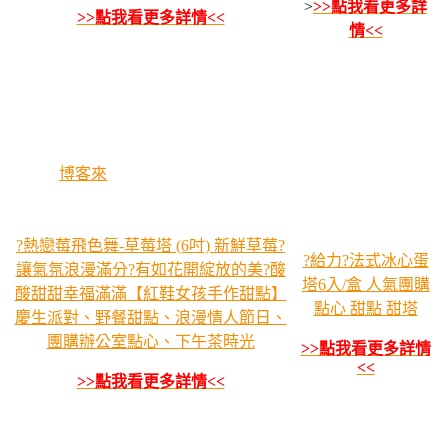
>
>>點我看更多詳
>>點我看更多詳情<<
情<<
博客來
?熱戀莓飛色舞-草莓塔 (6吋) 新鮮草莓?
?給力?法式冰心蛋
讓氣氛浪漫滿分?有如花開綻放的美?酸
塔6入/盒 人氣團購
酸甜甜幸福滿滿【紅鞋女孩手作甜點】
點心 甜點 甜塔
慶生派對、野餐甜點、浪漫情人節日、
團購辦公室點心、下午茶時光
>>點我看更多詳情
<<
>>點我看更多詳情<<