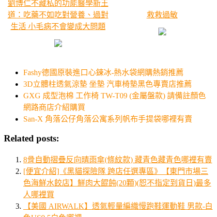
劉博仁不藏私的功能醫學新王
道：吃藥不如吃對營養、過對
救救過敏
生活 小毛病不會變成大問題
Fashy德國原裝進口心鍊冰-熱水袋網購熱銷推薦
3D立體柱透氣涼墊 坐墊 汽車椅墊黑色專賣店推薦
GXG 成型泡棉 工作椅 TW-T09 (金屬盤款) 請備註顏色
網路商店介紹購買
San-X 角落公仔角落公寓系列帆布手提袋哪裡有賣
Related posts:
8骨自動摺疊反向晴雨傘(條紋款) 藏青色藏青色哪裡有賣
[便宜介紹]《黑貓探險隊 跨店任選專區》【東門市場三
色海鮮水餃店】鮮肉大餛飩(20顆)(恕不指定到貨日)最多
人哪裡買
【美國 AIRWALK】透氣輕量編織慢跑鞋運動鞋 男款-白