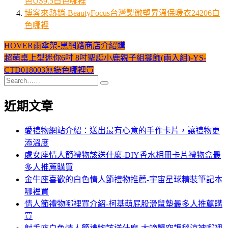
色US9.5白色哪裡
博客來熱銷-BeautyFocus台灣製微塑昇溫保暖衣24206白
色哪裡
HOVER雨傘架-黑網路商店介紹購
文
超萌桌上型迷你6吋 8吋聖誕小鹿親子組擺飾(兩入組)-YS-
章
CTD018003無綠色哪裡買
導
覽
近期文章
愛禮物網站介紹：送出最有心意的手作卡片，讓禮物更
添溫度
處女座情人節禮物該送什麼-DIY香水相冊卡片禮物盒最
多人推薦購買
金牛座喜歡的白色情人節禮物推薦-宇宙星球精裝筆記本
哪裡買
情人節禮物哪裡買介紹-柯基萌屁股滑鼠墊最多人推薦購
買