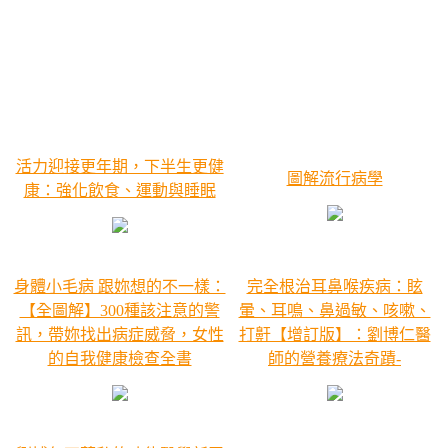
活力迎接更年期，下半生更健
圖解流行病學
康：強化飲食、運動與睡眠
身體小毛病 跟妳想的不一樣：
完全根治耳鼻喉疾病：眩
【全圖解】300種該注意的警
暈、耳鳴、鼻過敏、咳嗽、
訊，帶妳找出病症威脅，女性
打鼾【增訂版】：劉博仁醫
的自我健康檢查全書
師的營養療法奇蹟-