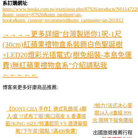
系訂購網址
:
https://www.books.com.tw/exep/assp.php/87926/products/N0114722
&utm_source=87926&utm_medium=ap-
books&utm_content=recommend&utm_campaign=ap-201812
→→→→更多詳細”台灣製迷你1呎-1尺
(30cm)紅蘋果禮物盒系裝飾白色聖誕樹
+LED20燈彩光插電式(樹免組裝-本島免運
費)無紅蘋果禮物盒系”介紹請點我
←←←←←
博客來更多好康商品推薦:
?給力?法式冰心蛋
【DONT-CHA 手作】德式乳酪塔 4顆
塔24入/4盒組 899
入/盒 ??式布丁塔?爽口塔皮 X 香濃塔
元 限時下殺免運組
餡?KING SIZE?特濃起司 VS 酒漬葡萄
乾?下午茶?甜點 ?滿499免運?
出國旅遊推薦行程