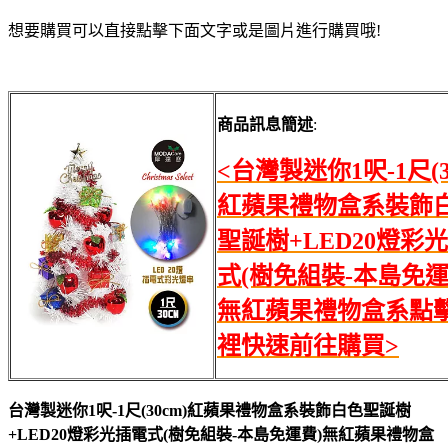
想要購買可以直接點擊下面文字或是圖片進行購買哦!
商品訊息簡述
:
<台灣製迷你1呎-1尺(3
紅蘋果禮物盒系裝飾
聖誕樹+LED20燈彩
式(樹免組裝-本島免運
無紅蘋果禮物盒系點
裡快速前往購買>
台灣製迷你1呎-1尺(30cm)紅蘋果禮物盒系裝飾白色聖誕樹
+LED20燈彩光插電式(樹免組裝-本島免運費)無紅蘋果禮物盒