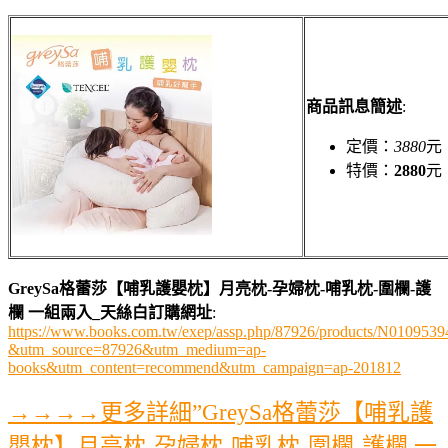
商品訊息簡述
:
定價：
3880
元
特價：
2880
元
GreySa格蕾莎【哺乳護嬰枕】月亮枕-孕婦枕-哺乳枕-圍欄-護
欄 一組兩入_天絲白訂購網址
:
https://www.books.com.tw/exep/assp.php/87926/products/N0109539
&utm_source=87926&utm_medium=ap-
books&utm_content=recommend&utm_campaign=ap-201812
→→→→更多詳細”GreySa格蕾莎【哺乳護
嬰枕】月亮枕-孕婦枕-哺乳枕-圍欄-護欄 一