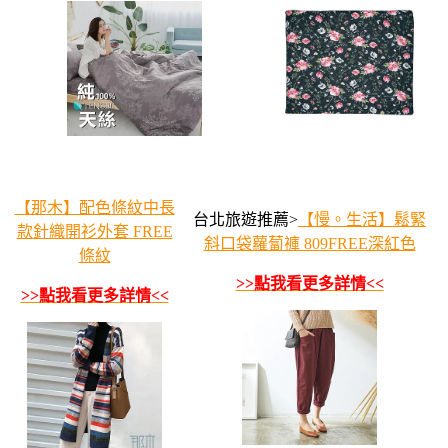
【那木】配色條紋中長
台北旅遊推薦>
【慢。生活】鬆緊
款針織開衫外套 FREE
斜口袋蘿蔔褲 809FREE深紅色
條紋
>>點我看更多詳情<<
>>點我看更多詳情<<