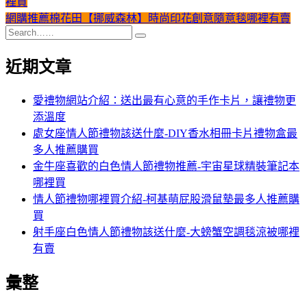
裡買
網購推薦棉花田【挪威森林】時尚印花創意隨意毯哪裡有賣
近期文章
愛禮物網站介紹：送出最有心意的手作卡片，讓禮物更
添溫度
處女座情人節禮物該送什麼-DIY香水相冊卡片禮物盒最
多人推薦購買
金牛座喜歡的白色情人節禮物推薦-宇宙星球精裝筆記本
哪裡買
情人節禮物哪裡買介紹-柯基萌屁股滑鼠墊最多人推薦購
買
射手座白色情人節禮物該送什麼-大螃蟹空調毯涼被哪裡
有賣
彙整