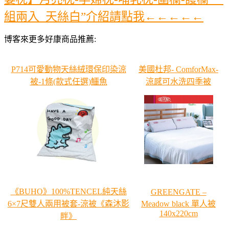
組兩入_天絲白”介紹請點我←←←←←
博客來更多好康商品推薦:
P714可愛動物天絲絨環保印染涼
美國杜邦- ComforMax-
被-1條(款式任選)鱷魚
涼感可水洗四季被
《BUHO》100%TENCEL純天絲
GREENGATE –
6×7尺雙人兩用被套-涼被《森沐影
Meadow black 單人被
140x220cm
畔》