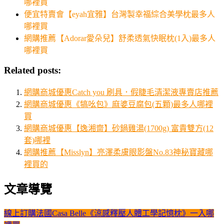
哪裡買
便宜特賣會【eyah宜雅】台灣製幸福綜合美學枕最多人
哪裡買
網購推薦【Adorar愛朵兒】舒柔透氣快眠枕(1入)最多人
哪裡買
Related posts:
網購商城優惠Catch you 刷具．假睫毛清潔液專賣店推薦
網購商城優惠《犒吆包》麻婆豆腐包(五顆)最多人哪裡
買
網購商城優惠【逸湘齋】砂鍋雞湯(1700g) 富貴雙方(12
套)哪裡
網購推薦【Misslyn】亮澤柔膚眼影盤No.83神秘寶藏哪
裡買的
文章導覽
線上訂購法國Casa Belle《涼感釋壓人體工學記憶枕》一入哪