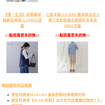
【慢。生活】荷葉襬拼
三良洋貨COUDRE 基本款法式少
接刷毛棉背心-FFREE深
男少女彩色復古高領羊毛毛衣
藍
FREE天藍
>>點我看更多詳情<<
>>點我看更多詳情<<
暢銷寵物用品推薦
便宜特賣會MAKURA 量身舒壓枕哪裡買的到
便宜特賣會【BUHO布歐】加大型竹炭健康記憶枕(1入)