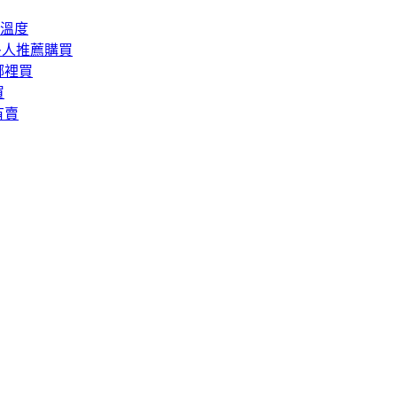
溫度
多人推薦購買
哪裡買
買
有賣