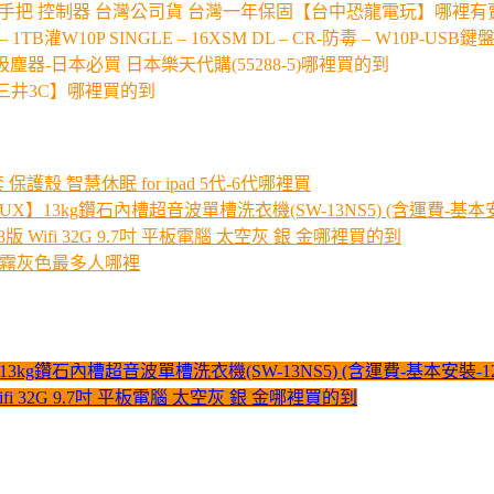
黑色主機 紅藍手把 控制器 台灣公司貨 台灣一年保固【台中恐龍電玩】哪裡有
1 – 1TB灌W10P SINGLE – 16XSM DL – CR-防毒 – W10P-U
-無線吸塵器-日本必買 日本樂天代購(55288-5)哪裡買的到
瑰金【三井3C】哪裡買的到
 保護殼 智慧休眠 for ipad 5代-6代哪裡買
】13kg鑽石內槽超音波單槽洗衣機(SW-13NS5) (含運費-基本
版 Wifi 32G 9.7吋 平板電腦 太空灰 銀 金哪裡買的到
7色-霧灰色最多人哪裡
kg鑽石內槽超音波單槽洗衣機(SW-13NS5) (含運費-基本安裝-
ifi 32G 9.7吋 平板電腦 太空灰 銀 金哪裡買的到