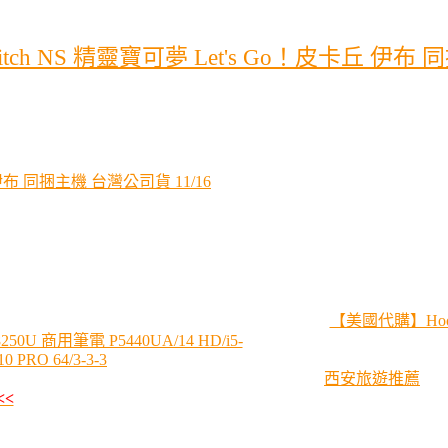
 NS 精靈寶可夢 Let's Go！皮卡丘 伊布 
伊布 同捆主機 台灣公司貨 11/16
【美國代購】HooToo 
50U 商用筆電 P5440UA/14 HD/i5-
 PRO 64/3-3-3
西安旅遊推薦
<<