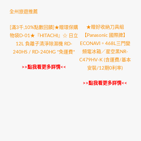
全州旅遊推薦
★贈好收納刀具組
[滿3千,10%點數回饋]★贈環保購
【Panasonic 國際牌】
物袋D-01★『HITACHI』☆ 日立
ECONAVI。468L三門變
12L 負離子清淨除濕機 RD-
頻電冰箱／星空黑NR-
240HS / RD-240HG *免運費*
C479HV-K (含運費/基本
>>點我看更多詳情<<
安裝/12期0利率)
>>點我看更多詳情<<