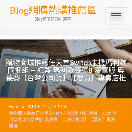
Skip
Blog網購熱購推薦區
to
content
Blog網購熱購推薦區
購物商城推薦任天堂Switch主機瑪利歐
同捆組 – 紅藍 瑪利歐賽車8 豪華版 奧
德賽【台灣公司貨】【愛買】專賣店推
Home
2018
12 月
21
購物商城推薦任天堂Switch主機瑪利歐同捆組 – 紅藍 瑪
利歐賽車8 豪華版 奧德賽【台灣公司貨】【愛買】專賣
店推