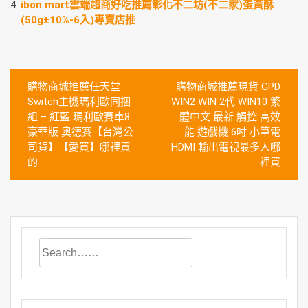
ibon mart雲端超商好吃推薦彰化不二坊(不二家)蛋黃酥
(50g±10%-6入)專賣店推
文
購物商城推薦任天堂
購物商城推薦現貨 GPD
章
Switch主機瑪利歐同捆
WIN2 WIN 2代 WIN10 繁
組 – 紅藍 瑪利歐賽車8
體中文 最新 觸控 高效
導
豪華版 奧德賽【台灣公
能 遊戲機 6吋 小筆電
覽
司貨】【愛買】哪裡買
HDMI 輸出電視最多人哪
的
裡買