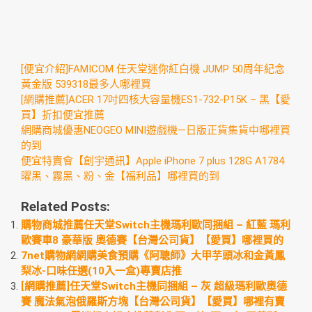
[便宜介紹]FAMICOM 任天堂迷你紅白機 JUMP 50周年紀念
黃金版 539318最多人哪裡買
[網購推薦]ACER 17吋四核大容量機ES1-732-P15K – 黑【愛
買】折扣便宜推薦
網購商城優惠NEOGEO MINI遊戲機—日版正貨集貨中哪裡買
的到
便宜特賣會【創宇通訊】Apple iPhone 7 plus 128G A1784
曜黑、霧黑、粉、金【福利品】哪裡買的到
Related Posts:
購物商城推薦任天堂Switch主機瑪利歐同捆組 – 紅藍 瑪利
歐賽車8 豪華版 奧德賽【台灣公司貨】【愛買】哪裡買的
7net購物網網購美食預購《阿聰師》大甲芋頭冰和金黃鳳
梨冰-口味任選(10入一盒)專賣店推
[網購推薦]任天堂Switch主機同捆組 – 灰 超級瑪利歐奧德
賽 魔法氣泡俄羅斯方塊【台灣公司貨】【愛買】哪裡有賣