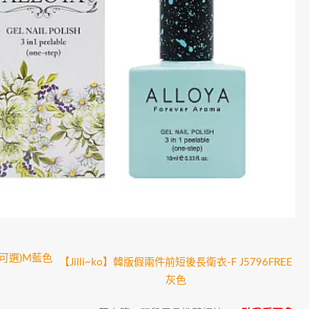
L可選)M藍色
【Jilli~ko】韓版假兩件前短後長衛衣-F J5796FREE
灰色