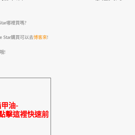
e Star哪裡買嗎?
tle Star購買可以去
博客來
!
哦!
t指甲油-
e Star點擊這裡快速前