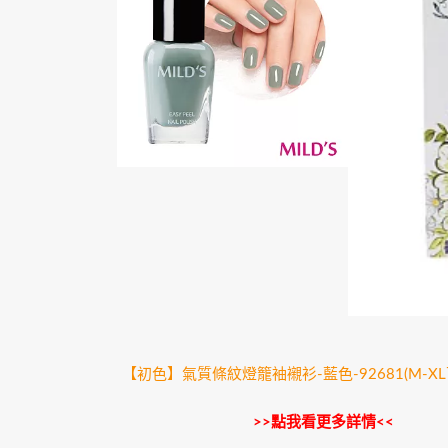
【初色】氣質條紋燈籠袖襯衫-藍色-92681(M-X
>>點我看更多詳情<<