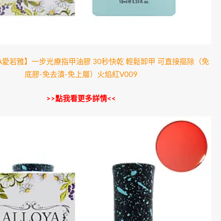
YA愛若雅】一步光療指甲油膠 30秒快乾 輕鬆卸甲 可直接摳除（免
底膠-免去漬-免上層）火焰紅V009
>>點我看更多詳情<<