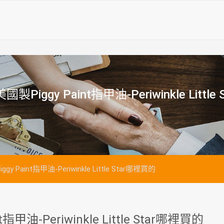
iggy Paint指甲油-Periwinkle Littl
Paint指甲油-Periwinkle Little Star哪裡買的
油-Periwinkle Little Star哪裡買的