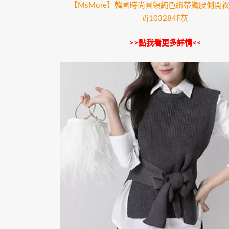
【MsMore】韓國時尚圓領純色綁帶纖腰側開
#j103284F灰
>>點我看更多詳情<<