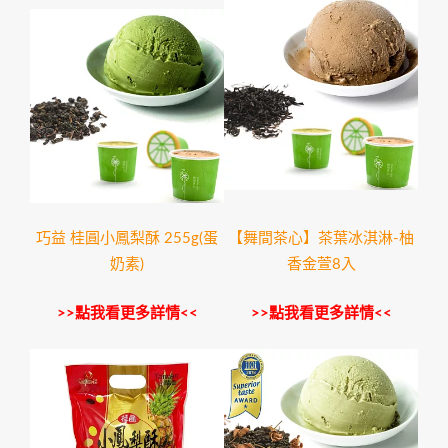
巧益 桂圓小鳳梨酥 255g(蛋
【舞間茶心】茶葉冰淇淋-柚
奶素)
香金萱8入
>>點我看更多詳情<<
>>點我看更多詳情<<