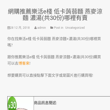
網購推薦樂活e棧 低卡蒟蒻麵 燕麥涼
麵 濃湯(共30份)哪裡有賣
28 12 月, 2018
admin
Post in
Uncategorized
你在找樂活e棧 低卡蒟蒻麵 燕麥涼麵+濃湯(共30份)哪裡買
嗎?
跟你推薦樂活e棧 低卡蒟蒻麵 燕麥涼麵+濃湯(共30份)購買
可以去
博客來
!
想要購買可以直接點擊下面文字或是圖片進行購買哦!
商品訊息簡述
: