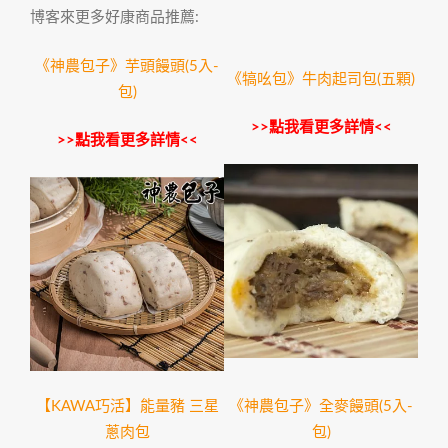
博客來更多好康商品推薦:
《神農包子》芋頭饅頭(5入-
《犒吆包》牛肉起司包(五顆)
包)
>>點我看更多詳情<<
>>點我看更多詳情<<
【KAWA巧活】能量豬 三星
《神農包子》全麥饅頭(5入-
蔥肉包
包)