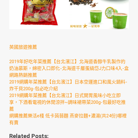
英國旅遊推薦
2019年好吃年菜推薦【台北濱江】北海道香醇牛乳製作的
奶油慕斯，綿密入口即化-北海道千層蛋縞岱J力口味4入-盒
網路熱銷推薦
2019網購年菜推薦【台北濱江】日本空運進口和風火鍋料-
炸干貝200g-包必吃介紹
2019網購年菜推薦【台北濱江】日式開胃風味小吃立即
享，下酒看電視的休閒涼拌~調味裙帶菜200g-包最好吃推
薦
網購推薦樂活e棧 低卡蒟蒻麵 燕麥拉麵+濃湯(共24份)哪裡
有賣
Related Posts: