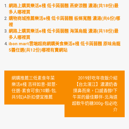
網路上購買樂活e棧 低卡蒟蒻麵 燕麥涼麵 濃湯(共18份)最
多人哪裡買
購物商城推薦樂活e棧 低卡蒟蒻麵 板條寬麵 濃湯(共6份)哪
裡
網路上購買樂活e棧 低卡蒟蒻麵 海藻烏龍 濃湯(共18份)最
多人哪裡買
ibon mart雲端超商網購美食樂活e棧 低卡蒟蒻麵 原味烏龍
5醬任選(共12份)哪裡有賣網站
文
網購推薦三低素食年菜
2019好吃年夜飯介紹
章
樂活e棧 吉祥如意-茹薏-
【台北濱江】濃濃奶香
任選-素食可食(10顆-包,
撲鼻而來，口感香醇!下
導
共5包)A折扣便宜推薦
午茶的最佳夥伴-北海道
覽
超軟牛奶糖300g-包必吃
介