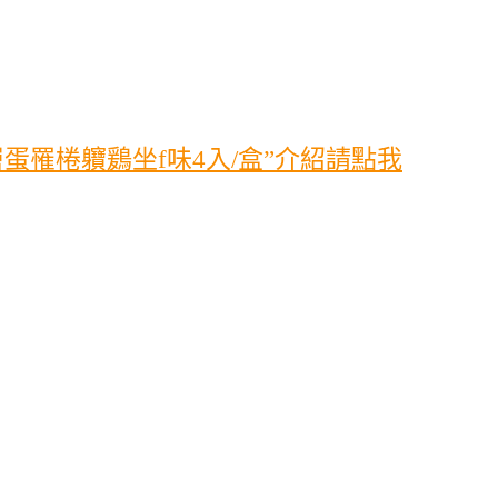
罹棬軉鶢坐f味4入/盒”介紹請點我