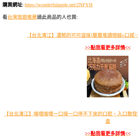
購買網址
:
https://wonderfulapple.net/2NFYH
看
台灣旅遊推薦
過此商品的人也買:
【台北濱江】濃郁的可可滋味!層層堆讀熔蚑o口感~
>>點我看更多詳情<<
【台北濱江】喀哩喀哩一口接一口停不下來的口慾，入口散發濃郁
盒
>>點我看更多詳情<<