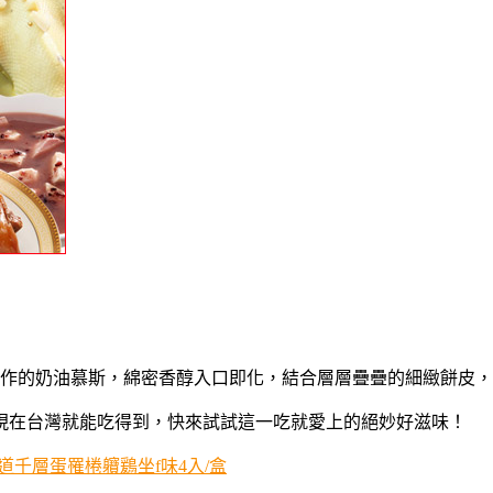
作的奶油慕斯，綿密香醇入口即化，結合層層疊疊的細緻餅皮，
現在台灣就能吃得到，快來試試這一吃就愛上的絕妙好滋味！
千層蛋罹棬軉鶢坐f味4入/盒