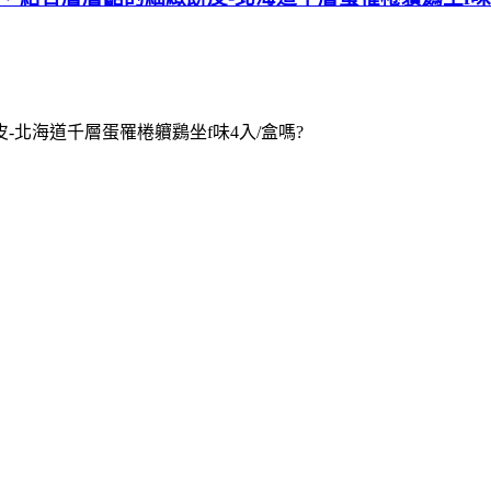
北海道千層蛋罹棬軉鶢坐f味4入/盒嗎?