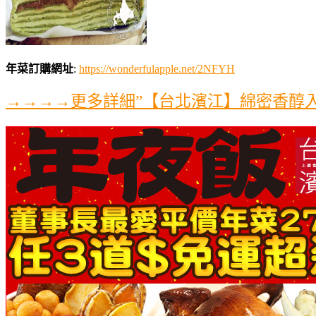
年菜訂購網址
:
https://wonderfulapple.net/2NFYH
→→→→更多詳細”【台北濱江】綿密香醇入