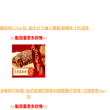
肋排1150g/包~超大尺寸讓人驚豔!鮮嫩多汁的滋味
>>點我看更多詳情<<
冰後即可料理~各式各樣的章魚料理都難不倒我~切塊章魚1kg/
包
>>點我看更多詳情<<