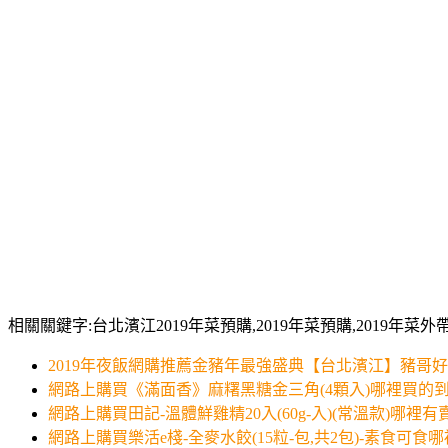
相關關鍵字:台北濱江2019年菜預購,2019年菜預購,2019年菜外帶,
2019年夜飯網購推薦金豬年最強盛典【台北濱江】豬哥好厚
網路上購買《滿面香》麻糬黑糖金三角(4顆入)哪裡買的
網路上購買田記-溫體鮮雞精20入(60g-入)(常溫款)哪裡有
網路上購買樂活e棧-全麥水餃(15粒-包,共2包)-素食可食