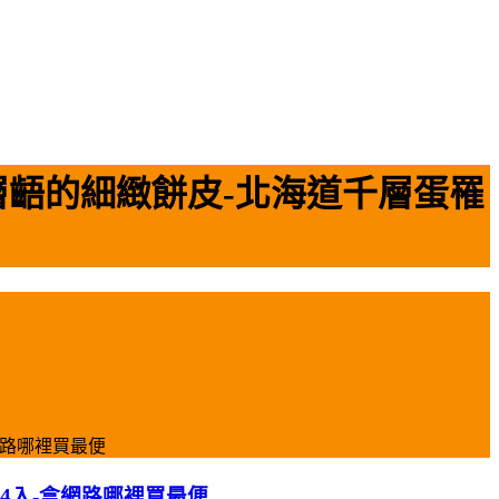
層齬的細緻餅皮-北海道千層蛋罹
網路哪裡買最便
4入-盒網路哪裡買最便