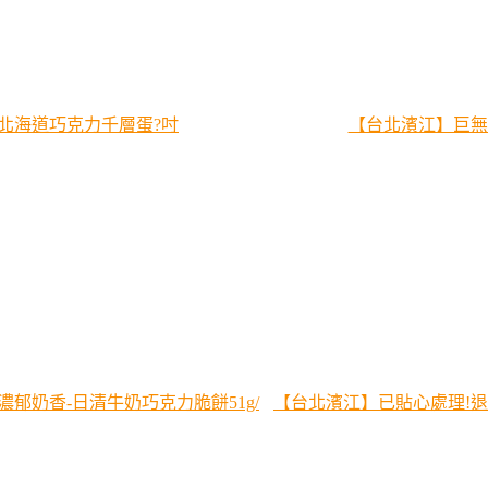
北海道巧克力千層蛋?吋
【台北濱江】巨無霸
奶香-日清牛奶巧克力脆餅51g/
【台北濱江】已貼心處理!退