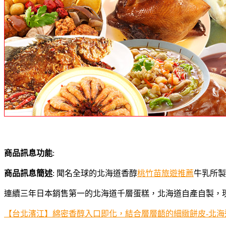
商品訊息功能
:
商品訊息簡述
: 聞名全球的北海道香醇
桃竹苗旅遊推薦
牛乳所製
連續三年日本銷售第一的北海道千層蛋糕，北海道自產自製，
【台北濱江】綿密香醇入口即化，結合層層齬的細緻餅皮-北海道