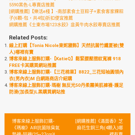
5590黑色-L專賣店推薦
[網購推薦]【樂活e棧 】-南部素食土豆粽子+素食客家粿粽
子(6顆-包，共4包)折扣便宜推薦
網購推薦《士東市場123水餃》韭黃牛肉水餃專賣店推薦
Related Posts:
線上訂購【Tonia Nicole東妮寢飾】天然抗菌竹纖夏被(雙
人)哪裡有賣
博客來線上服飾訂購-【KatieQ】鬆緊腰壓摺紋寬褲 918
FREE卡其購買網站推薦
博客來線上服飾訂購-【三花棉業】8822_三花短袖圓領內
衣(男內衣)M 白網路商店介紹購
博客來線上服飾訂購-瑪榭 無反光50丹柔霧美肌褲襪-護足
防滑(加長型)L黑購買網站推
文
博客來線上服飾訂購-
[網購推薦]《滿面香》芝
章
《瑪榭》AIR抗菌除臭氣
麻花生銅三角(4顆入)哪
墊襪-短襪(25~27cm)L
裡有賣