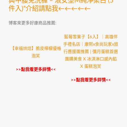
典中腰免洗褲 – 淑女型M純淨柔白 (5
件入)”介紹請點我←←←←←
博客來更多好康商品推薦:
藍莓雪果子【6入】｜高雄伴
手禮名店｜康熙x食尚玩家x旅
【幸福烘焙】脆皮檸檬優格
行應援團推薦 | 彌月蛋糕首選
泡芙
團購美食 X 冰淇淋口感內餡
X 蛋糕泡芙
>>點我看更多詳情<<
>>點我看更多詳情<<