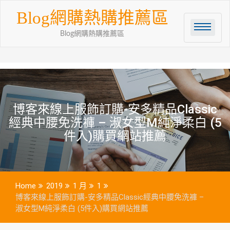
Skip
Blog網購熱購推薦區
to
content
Blog網購熱購推薦區
博客來線上服飾訂購-安多精品Classic
經典中腰免洗褲 – 淑女型M純淨柔白 (5
件入)購買網站推薦
Home
2019
1 月
1
博客來線上服飾訂購-安多精品Classic經典中腰免洗褲 –
淑女型M純淨柔白 (5件入)購買網站推薦