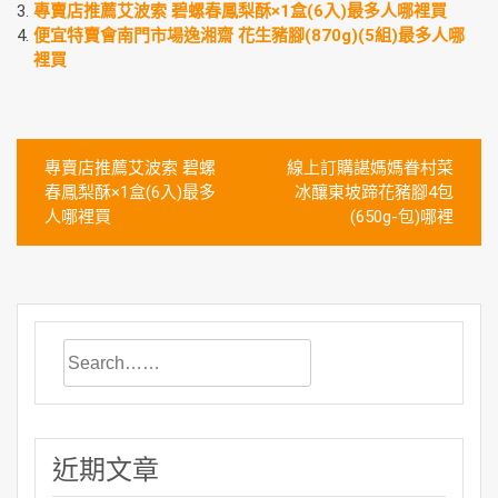
專賣店推薦艾波索 碧螺春鳳梨酥×1盒(6入)最多人哪裡買
便宜特賣會南門市場逸湘齋 花生豬腳(870g)(5組)最多人哪
裡買
文
專賣店推薦艾波索 碧螺
線上訂購諶媽媽眷村菜
章
春鳳梨酥×1盒(6入)最多
冰釀東坡蹄花豬腳4包
人哪裡買
(650g-包)哪裡
導
覽
近期文章