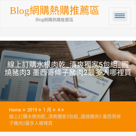
Skip
Blog網購熱購推薦區
to
content
Blog網購熱購推薦區
線上訂購水根肉乾_清爽獨家5包組_圓
燒豬肉3 墨西哥條子豬肉2最多人哪裡買
Home
2019
1 月
4
線上訂購水根肉乾_清爽獨家5包組_圓燒豬肉3 墨西哥條
子豬肉2最多人哪裡買