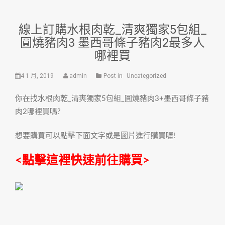
線上訂購水根肉乾_清爽獨家5包組_
圓燒豬肉3 墨西哥條子豬肉2最多人
哪裡買
4 1 月, 2019
admin
Post in
Uncategorized
你在找水根肉乾_清爽獨家5包組_圓燒豬肉3+墨西哥條子豬
肉2哪裡買嗎?
想要購買可以點擊下面文字或是圖片進行購買喔!
<點擊這裡快速前往購買>