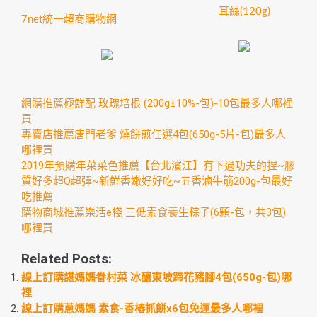
耳絲(120g)
7net統一超商購物網
網購推薦極鮮配 玫瑰培根 (200g±10%-包)-10包最多人哪裡
買
專賣店推薦唐門老爹 燒餅煎任選4包(650g-5片-包)最多人
哪裡買
2019年預購年菜菜色推薦【台北濱江】有下過功夫的捏~膠
質好多超Q超彈~新鮮香嫩好好吃~五香滷牛筋200g-包最好
吃推薦
購物商城推薦樂活e棧 三低素食養生粽子(6顆-包，共3包)
哪裡買
Related Posts:
線上訂購諶媽媽眷村菜 冰釀東坡蹄花豬腳4包(650g-包)哪
裡
線上訂購蔥媽媽 素食-香椿抓餅x6包免運最多人哪裡