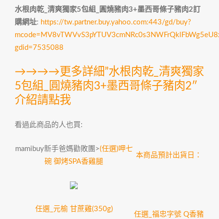
水根肉乾_清爽獨家5包組_圓燒豬肉3+墨西哥條子豬肉2訂
購網址
:
https://tw.partner.buy.yahoo.com:443/gd/buy?
mcode=MV8vTWVvS3pYTUV3cmNRc0s3NWFrQklFbWg5eU8xMzho
gdid=7535088
→→→→更多詳細”水根肉乾_清爽獨家
5包組_圓燒豬肉3+墨西哥條子豬肉2″
介紹請點我
看過此商品的人也買:
mamibuy新手爸媽勸敗團>
(任選)呷七
本商品預計出貨日：
碗 御烤SPA香雞腿
任選_元榆 甘蔗雞(350g)
任選_福忠字號 Q香豬