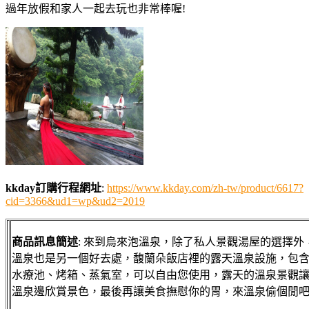
過年放假和家人一起去玩也非常棒喔!
kkday訂購行程網址
:
https://www.kkday.com/zh-tw/product/6617?
cid=3366&ud1=wp&ud2=2019
商品訊息簡述
: 來到烏來泡溫泉，除了私人景觀湯屋的選擇外
溫泉也是另一個好去處，馥蘭朵飯店裡的露天溫泉設施，包含了
水療池、烤箱、蒸氣室，可以自由您使用，露天的溫泉景觀
溫泉邊欣賞景色，最後再讓美食撫慰你的胃，來溫泉偷個閒