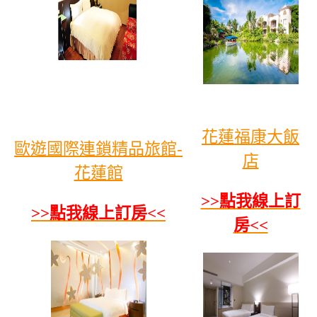
花蓮福康大飯
歐遊國際連鎖精品旅館-
店
花蓮館
>>點我線上訂
>>點我線上訂房<<
房<<