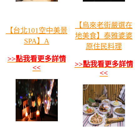
【烏來老街嚴選在
【台北101空中美景
地美食】泰雅婆婆
SPA】A
原住民料理
>>點我看更多詳情
>>點我看更多詳情
<<
<<