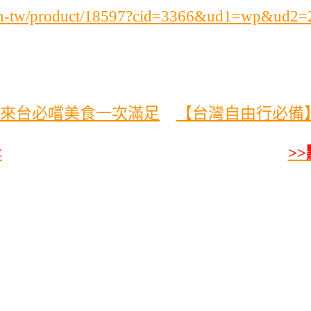
/zh-tw/product/18597?cid=3366&ud1=wp&ud2=
來台必嚐美食一次滿足
【台灣自由行必備】H
<
>