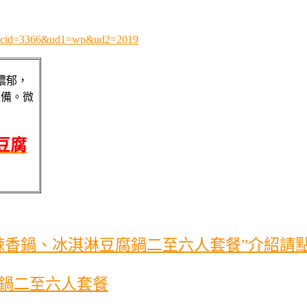
97?cid=3366&ud1=wp&ud2=2019
濃郁，
兼備。微
豆腐
辣香鍋、冰淇淋豆腐鍋二至六人套餐”介紹請
鍋二至六人套餐