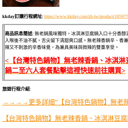
kkday訂購行程網址
:
https://www.kkday.com/zh-tw/product/185
商品訊息簡述
: 無老鍋風味獨特，冰淇淋豆腐鍋入口十分香醇
入喉後不油不膩，舌尖留下清甜爽口感。無老辣香鍋辛、香
辣又不刺激的辛香味覺，為兼具美味與微辣的雙重享受。
<【台灣特色鍋物】無老辣香鍋、冰淇淋
鍋二至六人套餐點擊這裡快速前往購買>
旅遊行程介紹
:
→→→→更多詳細”【台灣特色鍋物】無老
【台灣特色鍋物】無老辣香鍋、冰淇淋豆腐