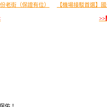
份老街（保證有位）
【機場接駁首選】國光
<
>
保佑！