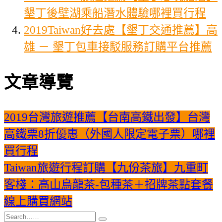
墾丁後壁湖乘船潛水體驗哪裡買行程
2019Taiwan好去處【墾丁交通推薦】高
雄 － 墾丁包車接駁服務訂購平台推薦
文章導覽
2019台灣旅遊推薦【台南高鐵出發】台灣
高鐵票8折優惠（外國人限定電子票）哪裡
買行程
Taiwan旅遊行程訂購【九份茶旅】九重町
客棧：高山烏龍茶-包種茶＋招牌茶點套餐
線上購買網站