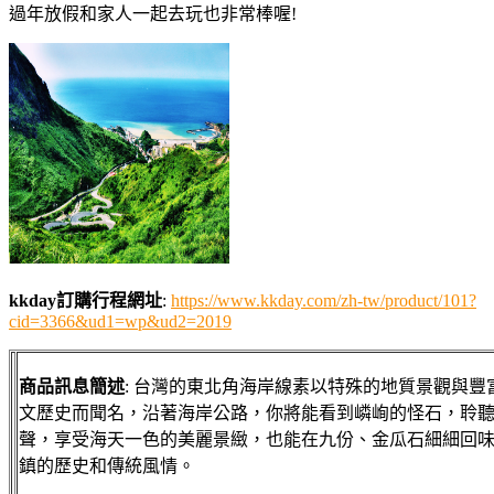
過年放假和家人一起去玩也非常棒喔!
kkday訂購行程網址
:
https://www.kkday.com/zh-tw/product/101?
cid=3366&ud1=wp&ud2=2019
商品訊息簡述
: 台灣的東北角海岸線素以特殊的地質景觀與豐
文歷史而聞名，沿著海岸公路，你將能看到嶙峋的怪石，聆
聲，享受海天一色的美麗景緻，也能在九份、金瓜石細細回
鎮的歷史和傳統風情。