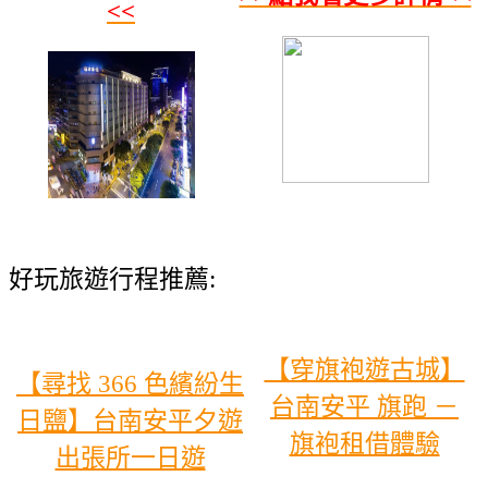
<<
好玩旅遊行程推薦:
【穿旗袍遊古城】
【尋找 366 色繽紛生
台南安平 旗跑 －
日鹽】台南安平夕遊
旗袍租借體驗
出張所一日遊