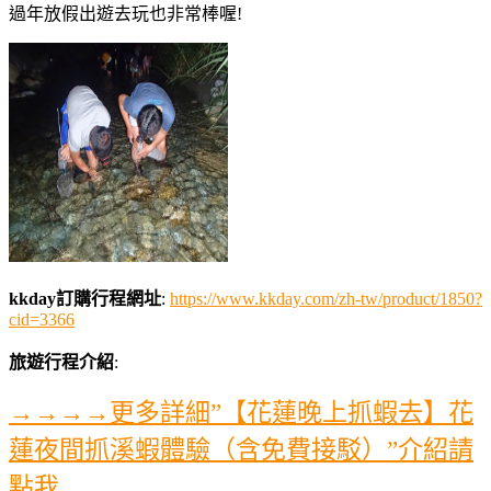
過年放假出遊去玩也非常棒喔!
kkday訂購行程網址
:
https://www.kkday.com/zh-tw/product/1850?
cid=3366
旅遊行程介紹
:
→→→→更多詳細”【花蓮晚上抓蝦去】花
蓮夜間抓溪蝦體驗（含免費接駁）”介紹請
點我