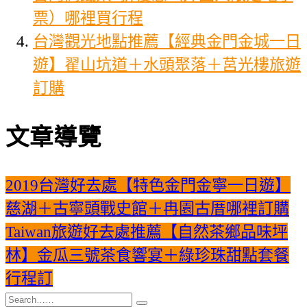
票）哪裡買行程
台灣觀光地點推薦【經典金門金城一日
遊】翟山坑道＋水頭聚落＋莒光樓旅遊
訂購
文章導覽
2019台灣好去處【特色金門金寧一日遊】
慈湖＋古寧頭戰史館＋冉園古厝哪裡訂購
Taiwan旅遊好去處推薦【自然茶鄉品味坪
林】金瓜三號茶食響宴＋綠珍珠甜點套餐
行程訂