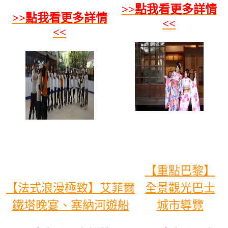
>>點我看更多詳情
>>點我看更多詳情
<<
<<
【重點巴黎】
【法式浪漫極致】艾菲爾
全景觀光巴士
鐵塔晚宴、塞納河遊船
城市導覽