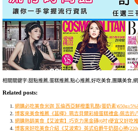
相關關鍵字:甜點推薦,蛋糕推薦,點心推薦,好吃美食,團購美食,
Related posts:
網購必吃美食米迦 瓦倫西亞鮮橙重乳酪(蛋奶素)650g±5
博客來美食推薦《菖樺》珮吉貝爾彩繪蛋糕禮盒-佩吉的八樂
網購熱銷美食【艾波索】巧克力黑金磚(6吋)便宜又好吃
博客來好吃美食介紹《艾波索》英式伯爵牛奶甜心捲(220g，1