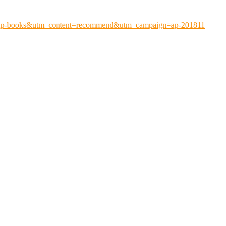
=ap-books&utm_content=recommend&utm_campaign=ap-201811