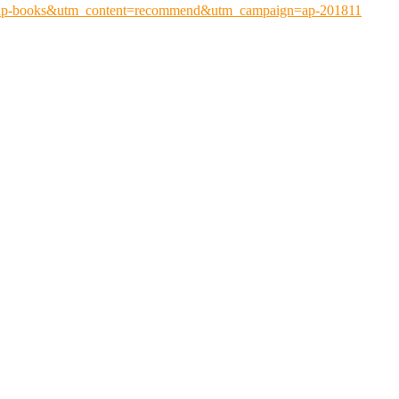
=ap-books&utm_content=recommend&utm_campaign=ap-201811