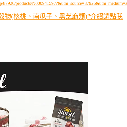
p.php/87926/products/N000941597?&utm_source=87926&utm_medium
脆片穀物(核桃、南瓜子、黑芝麻類)”介紹請點我