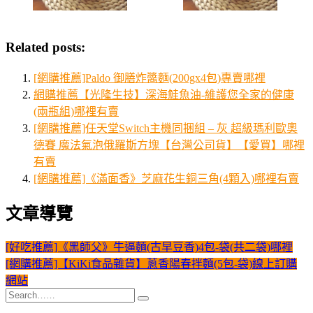
Related posts:
[網購推薦]Paldo 御膳炸醬麵(200gx4包)專賣哪裡
網購推薦【光隆生技】深海鮭魚油-維護您全家的健康
(兩瓶組)哪裡有賣
[網購推薦]任天堂Switch主機同捆組 – 灰 超級瑪利歐奧
德賽 魔法氣泡俄羅斯方塊【台灣公司貨】【愛買】哪裡
有賣
[網購推薦]《滿面香》芝麻花生銅三角(4顆入)哪裡有賣
文章導覽
[好吃推薦]《黑師父》牛逼麵(古早豆香)4包-袋(共二袋)哪裡
[網購推薦]【KiKi食品雜貨】蔥香陽春拌麵(5包-袋)線上訂購
網站