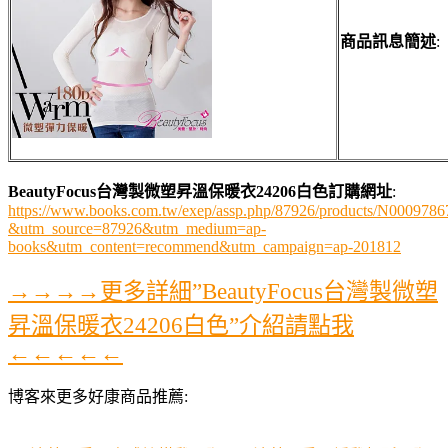
商品訊息簡述
:
BeautyFocus台灣製微塑昇溫保暖衣24206白色訂購網址
:
https://www.books.com.tw/exep/assp.php/87926/products/N0009786
&utm_source=87926&utm_medium=ap-
books&utm_content=recommend&utm_campaign=ap-201812
→→→→更多詳細”BeautyFocus台灣製微塑
昇溫保暖衣24206白色”介紹請點我
←←←←←
博客來更多好康商品推薦: