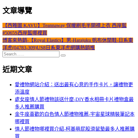
文章導覽
【西雅圖 KAVU】Teannaway 保暖刷毛半開襟上衣 西岸藍
#5065S西岸藍哪裡買
博客來熱銷-【Royal Elastics】男-Harajuku 帆布休閒鞋-日系東
洋虎(04783-309)US8日系東洋虎網購熱銷推
近期文章
愛禮物網站介紹：送出最有心意的手作卡片，讓禮物更
添溫度
處女座情人節禮物該送什麼-DIY香水相冊卡片禮物盒最
多人推薦購買
金牛座喜歡的白色情人節禮物推薦-宇宙星球精裝筆記本
哪裡買
情人節禮物哪裡買介紹-柯基萌屁股滑鼠墊最多人推薦購
買