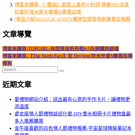
博客來購買-《3雙組》銷售上萬件@好評 瑪榭90D消臭
防風防潑水萊卡褲襪M專賣店推
[便宜介紹]mAGGIE qUEEN攜便型鋼管唇刷專賣店推薦
文章導覽
博客來購買-TOPGIRL-休閒厚底帆布鞋6.5灰網購熱銷推
博客來購買-【The North Face】女 DryVent 防水外套S鵪鶉灰哪
裡有
近期文章
愛禮物網站介紹：送出最有心意的手作卡片，讓禮物更
添溫度
處女座情人節禮物該送什麼-DIY香水相冊卡片禮物盒最
多人推薦購買
金牛座喜歡的白色情人節禮物推薦-宇宙星球精裝筆記本