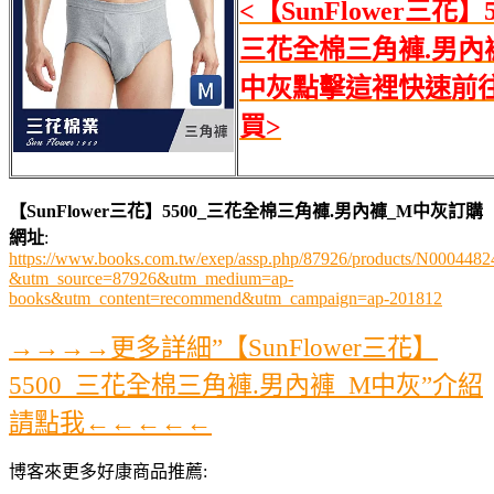
<【SunFlower三花】5
三花全棉三角褲.男內
中灰點擊這裡快速前
買>
【SunFlower三花】5500_三花全棉三角褲.男內褲_M中灰訂購
網址
:
https://www.books.com.tw/exep/assp.php/87926/products/N0004482
&utm_source=87926&utm_medium=ap-
books&utm_content=recommend&utm_campaign=ap-201812
→→→→更多詳細”【SunFlower三花】
5500_三花全棉三角褲.男內褲_M中灰”介紹
請點我←←←←←
博客來更多好康商品推薦: