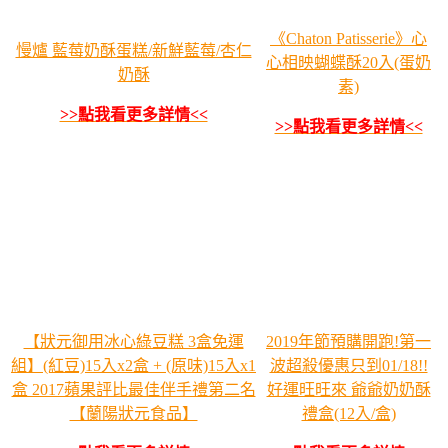
《Chaton Patisserie》心
慢爐 藍莓奶酥蛋糕/新鮮藍莓/杏仁
心相映蝴蝶酥20入(蛋奶
奶酥
素)
>>點我看更多詳情<<
>>點我看更多詳情<<
【狀元御用冰心綠豆糕 3盒免運
2019年節預購開跑!第一
組】(紅豆)15入x2盒 + (原味)15入x1
波超殺優惠只到01/18!!
盒 2017蘋果評比最佳伴手禮第二名
好運旺旺來 爺爺奶奶酥
【蘭陽狀元食品】
禮盒(12入/盒)