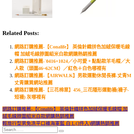
Related Posts:
網路訂購推薦-【Conalife】 英倫針織拼色加絨保暖毛線
帽 加絨毛線脖圍組米白款網購熱銷推薦
網路訂購推薦-`0416×1024／小可愛。點點款羊毛帽／大
人款（頭圍46~62CM）／紅色＋白色哪裡有
網路訂購推薦-【AIRWALK】男款運動休閒長褲-丈青M
丈青購買網站推薦
網路訂購推薦-【三花棉業】456_三花隱形運動襪(襪子-
短襪) 灰哪裡有
網路訂購推薦-【Conalife】 英倫針織拼色加絨保暖毛線帽 加
文
絨毛線脖圍組米白款網購熱銷推薦
章
輕旅行型男免洗平口褲海軍藍 白 L (3件入)網購熱銷推薦
導