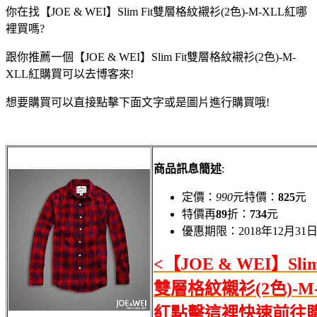
你在找【JOE & WEI】Slim Fit雙層格紋襯衫(2色)-M-XLL紅哪
裡買嗎?
跟你推薦一個【JOE & WEI】Slim Fit雙層格紋襯衫(2色)-M-
XLL紅購買可以去博客來!
想要購買可以直接點擊下面文字或是圖片進行購買哦!
商品訊息簡述
:
定價：
990
元特價：
825
元
特價再
89
折：
734
元
優惠期限：2018年12月31
<【JOE & WEI】Slim
雙層格紋襯衫(2色)-M-
紅點擊這裡快速前往