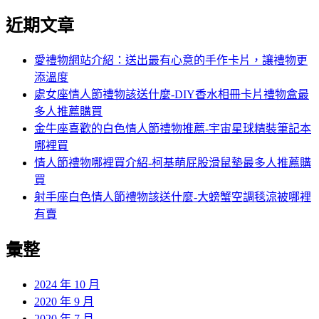
覽
近期文章
愛禮物網站介紹：送出最有心意的手作卡片，讓禮物更
添溫度
處女座情人節禮物該送什麼-DIY香水相冊卡片禮物盒最
多人推薦購買
金牛座喜歡的白色情人節禮物推薦-宇宙星球精裝筆記本
哪裡買
情人節禮物哪裡買介紹-柯基萌屁股滑鼠墊最多人推薦購
買
射手座白色情人節禮物該送什麼-大螃蟹空調毯涼被哪裡
有賣
彙整
2024 年 10 月
2020 年 9 月
2020 年 7 月