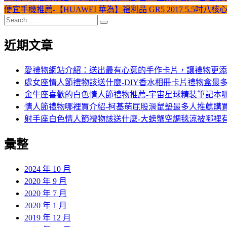
便宜手機推薦-【HUAWEI 華為】福利品 GR5 2017 5.5吋八核
近期文章
愛禮物網站介紹：送出最有心意的手作卡片，讓禮物更添
處女座情人節禮物該送什麼-DIY香水相冊卡片禮物盒最
金牛座喜歡的白色情人節禮物推薦-宇宙星球精裝筆記本
情人節禮物哪裡買介紹-柯基萌屁股滑鼠墊最多人推薦購
射手座白色情人節禮物該送什麼-大螃蟹空調毯涼被哪裡
彙整
2024 年 10 月
2020 年 9 月
2020 年 7 月
2020 年 1 月
2019 年 12 月