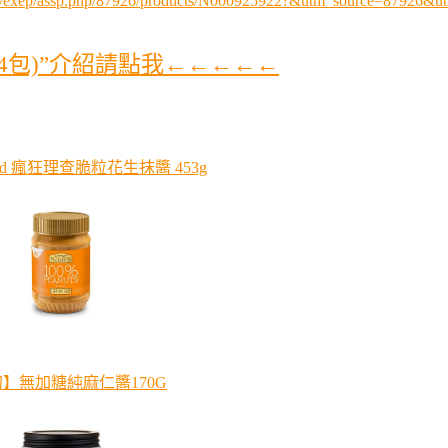
w/exep/assp.php/87926/products/N000925922?&utm_source=87926&
gx4包)”介紹請點我←←←←←
chard 瘋狂理查脆粒花生抹醬 453g
】無加糖純麻仁醬170G