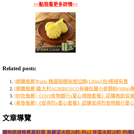
>>點我看更多詳情<<
Related posts:
[網購推薦]Paldo 韓國御膳味噌拉麵(120gx5包)哪裡有賣
[網購推薦]義大利AGRIBOSCO有機杜蘭小麥麵粉(500g
[好吃推薦]《1919食物銀行x愛心捐贈套餐》認購救助協會1
[美食推薦]《安得烈x愛心套餐》認購安得烈食物銀行愛心
文章導覽
購物商城推薦慕鈺華 高麗菜水餃20粒-包x2 韭菜水餃20粒-包