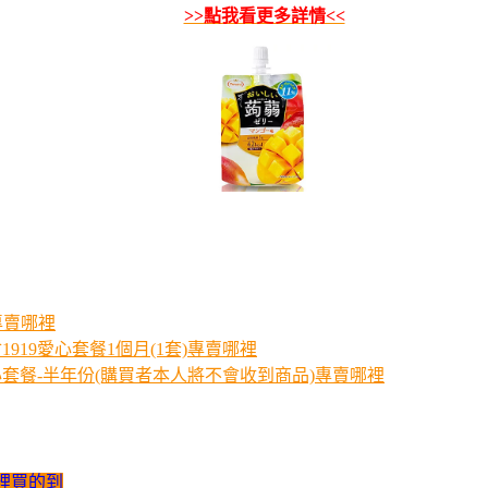
>>點我看更多詳情<<
)專賣哪裡
919愛心套餐1個月(1套)專賣哪裡
套餐-半年份(購買者本人將不會收到商品)專賣哪裡
哪裡買的到