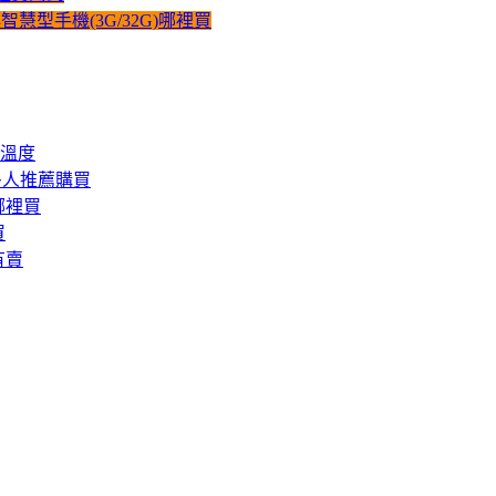
心智慧型手機(3G/32G)哪裡買
溫度
多人推薦購買
哪裡買
買
有賣