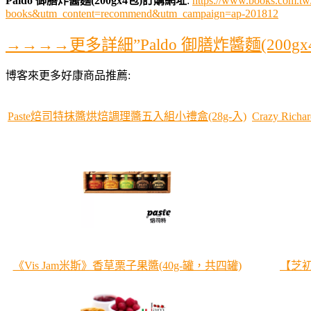
Paldo 御膳炸醬麵(200gx4包)訂購網址
:
https://www.books.com.t
books&utm_content=recommend&utm_campaign=ap-201812
→→→→更多詳細”Paldo 御膳炸醬麵(200
博客來更多好康商品推薦:
Paste焙司特抹醬烘焙調理醬五入組小禮盒(28g-入)
Crazy Ri
《Vis Jam米斯》香草栗子果醬(40g-罐，共四罐)
【芝初