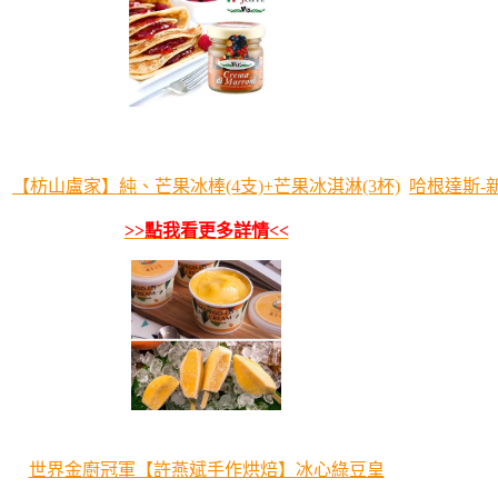
【枋山盧家】純、芒果冰棒(4支)+芒果冰淇淋(3杯)
哈根達斯-
>>點我看更多詳情<<
世界金廚冠軍【許燕斌手作烘焙】冰心綠豆皇