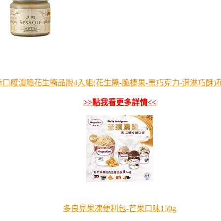
新口感濃脆花生醬品脫4入組(花生醬-脆榛果-黑巧克力-淇淋巧酥)花
>>點我看更多詳情<<
多良見果凍便利包-芒果口味150g