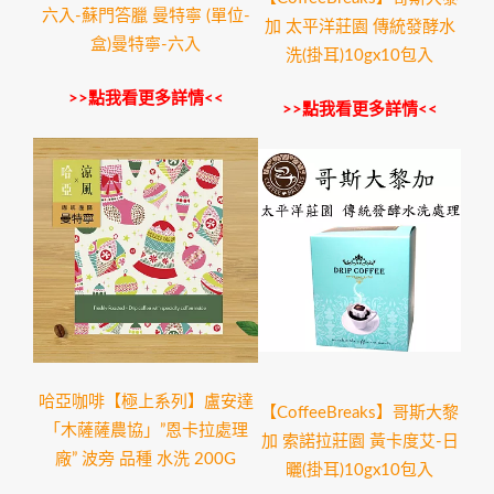
六入-蘇門答臘 曼特寧 (單位-
加 太平洋莊園 傳統發酵水
盒)曼特寧-六入
洗(掛耳)10gx10包入
>>點我看更多詳情<<
>>點我看更多詳情<<
哈亞咖啡【極上系列】盧安達
【CoffeeBreaks】哥斯大黎
「木薩薩農協」”恩卡拉處理
加 索諾拉莊園 黃卡度艾-日
廠” 波旁 品種 水洗 200G
曬(掛耳)10gx10包入