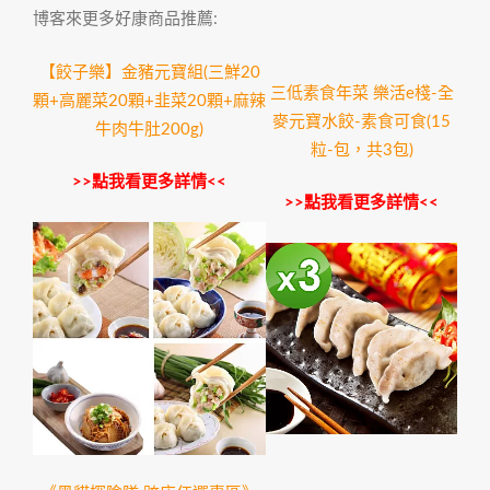
博客來更多好康商品推薦:
【餃子樂】金豬元寶組(三鮮20
三低素食年菜 樂活e棧-全
顆+高麗菜20顆+韭菜20顆+麻辣
麥元寶水餃-素食可食(15
牛肉牛肚200g)
粒-包，共3包)
>>點我看更多詳情<<
>>點我看更多詳情<<