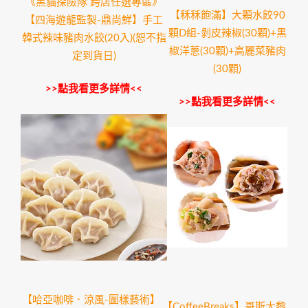
《黑貓探險隊 跨店任選專區》
【秝秝飽滿】大顆水餃90
【四海遊龍監製-鼎尚鮮】手工
顆D組-剝皮辣椒(30顆)+黑
韓式辣味豬肉水餃(20入)(恕不指
椒洋蔥(30顆)+高麗菜豬肉
定到貨日)
(30顆)
>>點我看更多詳情<<
>>點我看更多詳情<<
【哈亞咖啡．涼風-圖樣藝術】
【CoffeeBreaks】哥斯大黎