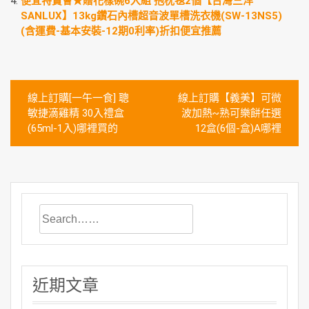
便宜特賣會★贈花樣碗6入組 抱枕毯2個【台灣三洋
SANLUX】13kg鑽石內槽超音波單槽洗衣機(SW-13NS5)
(含運費-基本安裝-12期0利率)折扣便宜推薦
文
線上訂購[一午一食] 聰
線上訂購【義美】可微
章
敏捷滴雞精 30入禮盒
波加熱~熟可樂餅任選
(65ml-1入)哪裡買的
12盒(6個-盒)A哪裡
導
覽
近期文章