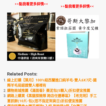
>>點我看更多詳情<<
>>點我看更多詳情<<
Related Posts:
線上訂購【葉月】100%紐西蘭進口純羊毛-雙人6X7尺-國
際羊毛局認證雙人哪裡有
購物商城推薦《滿面香》棗泥包(5顆入)折扣便宜推薦
網路上購買《黑貓探險隊 跨店任選專區》【老克明】手工
蔥抓餅(10片-包)(恕不指定到貨日)折扣便宜推薦