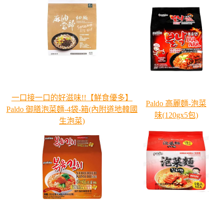
一口接一口的好滋味!!【鮮食優多】
Paldo 高麗麵-泡菜
Paldo 御膳泡菜麵-4袋-箱(內附道地韓國
味(120gx5包)
生泡菜)