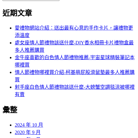
覽
近期文章
愛禮物網站介紹：送出最有心意的手作卡片，讓禮物更
添溫度
處女座情人節禮物該送什麼-DIY香水相冊卡片禮物盒最
多人推薦購買
金牛座喜歡的白色情人節禮物推薦-宇宙星球精裝筆記本
哪裡買
情人節禮物哪裡買介紹-柯基萌屁股滑鼠墊最多人推薦購
買
射手座白色情人節禮物該送什麼-大螃蟹空調毯涼被哪裡
有賣
彙整
2024 年 10 月
2020 年 9 月