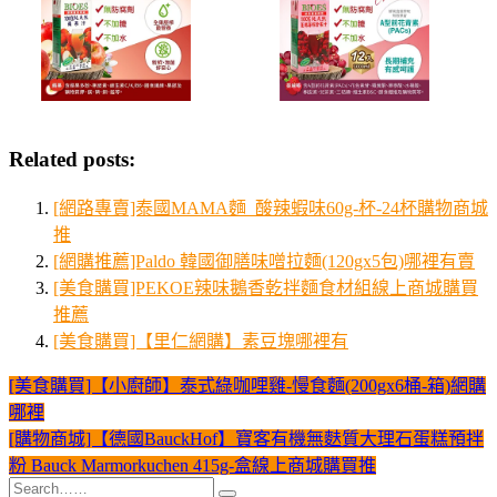
Related posts:
[網路專賣]泰國MAMA麵_酸辣蝦味60g-杯-24杯購物商城
推
[網購推薦]Paldo 韓國御膳味噌拉麵(120gx5包)哪裡有賣
[美食購買]PEKOE辣味鵝香乾拌麵食材組線上商城購買
推薦
[美食購買]【里仁網購】素豆塊哪裡有
[美食購買]【小廚師】泰式綠咖哩雞-慢食麵(200gx6桶-箱)網購
文
哪裡
章
[購物商城]【德國BauckHof】寶客有機無麩質大理石蛋糕預拌
導
粉 Bauck Marmorkuchen 415g-盒線上商城購買推