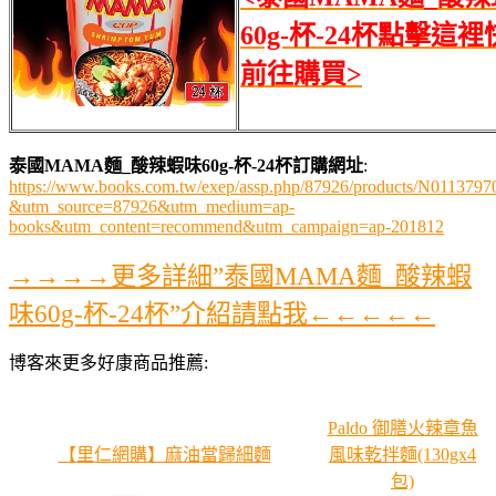
60g-杯-24杯點擊這
前往購買>
泰國MAMA麵_酸辣蝦味60g-杯-24杯訂購網址
:
https://www.books.com.tw/exep/assp.php/87926/products/N0113797
&utm_source=87926&utm_medium=ap-
books&utm_content=recommend&utm_campaign=ap-201812
→→→→更多詳細”泰國MAMA麵_酸辣蝦
味60g-杯-24杯”介紹請點我←←←←←
博客來更多好康商品推薦:
Paldo 御膳火辣章魚
【里仁網購】麻油當歸細麵
風味乾拌麵(130gx4
包)