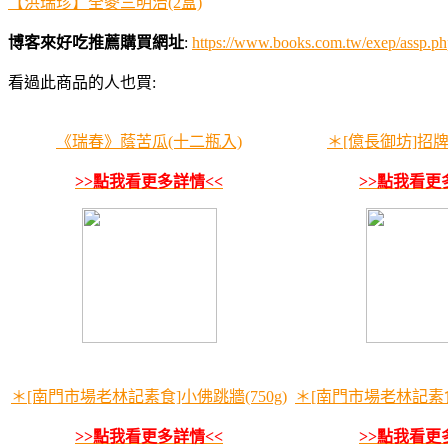
【洪瑞珍】全麥三明治(2盒)
博客來好吃推薦購買網址
:
https://www.books.com.tw/exep/assp
看過此商品的人也買:
《瑞春》蔭苦瓜(十二瓶入)
＊[億長御坊]招牌粉
>>點我看更多詳情<<
>>點我看更
＊[南門市場老林記素食]小佛跳牆(750g)
＊[南門市場老林記素食]
>>點我看更多詳情<<
>>點我看更