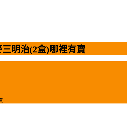
三明治(2盒)哪裡有賣
賣