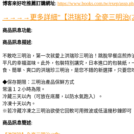
博客來好吃推薦訂購網址
:
https://www.books.com.tw/exep/assp
→→→→更多詳細”【洪瑞珍】全麥三明治(2
商品訊息功能
:
商品訊息描述
:
不敢吃三明治，第一次就愛上洪瑞珍三明治！跳脫早餐店煎炸
平凡的幸福滋味。此外，包裝特別講究，日本進口的包裝紙，
食、簡單、爽口的洪瑞珍三明治，是您不錯的新選擇，只要您
◆保存期限：三明治產品保鮮方式
常溫１２小時為限。
冷藏三天以內（可放在底層，以防水氣跑入）。
冷凍十天以內。
※若冷藏冷凍之三明治欲使它回軟可用微波或低溫幾秒鐘即可
商品訊息簡述
: