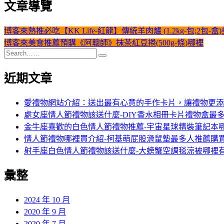
文章導覽
博客來熱推必吃【KK Life-紅龍】傳統羊肉爐 (1.2kg-包;2包-
博客來美食推薦預購《阿聰師》抹茶紅豆捲(500g-條)哪裡
近期文章
愛禮物網站介紹：送出最有心意的手作卡片，讓禮物更添
處女座情人節禮物該送什麼-DIY香水相冊卡片禮物盒最
金牛座喜歡的白色情人節禮物推薦-宇宙星球精裝筆記本
情人節禮物哪裡買介紹-柯基萌屁股滑鼠墊最多人推薦購
射手座白色情人節禮物該送什麼-大螃蟹空調毯涼被哪裡
彙整
2024 年 10 月
2020 年 9 月
2020 年 7 月