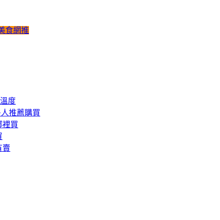
盒)美食網推
溫度
多人推薦購買
哪裡買
買
有賣