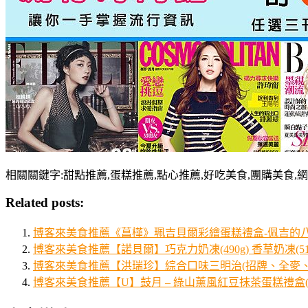
相關關鍵字:甜點推薦,蛋糕推薦,點心推薦,好吃美食,團購美食,
Related posts:
博客來美食推薦《菖樺》珮吉貝爾彩繪蛋糕禮盒-佩吉的八樂
博客來美食推薦【諾貝爾】巧克力奶凍(490g) 香草奶凍(5
博客來美食推薦【洪瑞珍】綜合口味三明治(招牌、全麥、全
博客來美食推薦【U】鼓月 – 綠山薰風紅豆抹茶蛋糕禮盒(