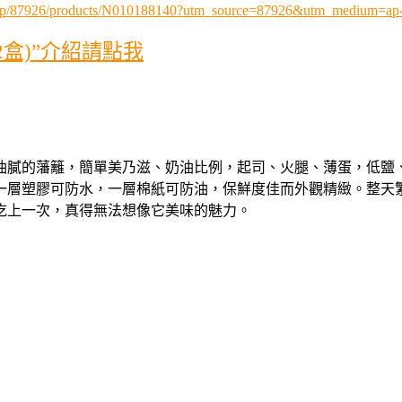
.php/87926/products/N010188140?utm_source=87926&utm_medium=
盒)”介紹請點我
油膩的藩籬，簡單美乃滋、奶油比例，起司、火腿、薄蛋，低鹽
一層塑膠可防水，一層棉紙可防油，保鮮度佳而外觀精緻。整天
吃上一次，真得無法想像它美味的魅力。