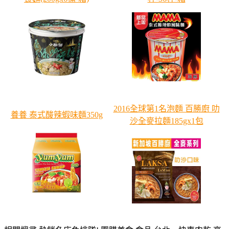
2016全球第1名泡麵 百勝廚 叻
養養 泰式酸辣蝦味麵350g
沙全麥拉麵185gx1包