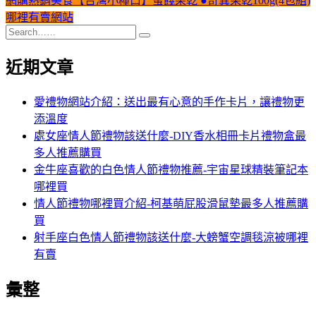
網購熱銷美食【台灣小糧口】蜜餞果乾 ●奇異果乾100g(4包組)
哪裡有賣網站
近期文章
愛禮物網站介紹：送出最有心意的手作卡片，讓禮物更
添溫度
處女座情人節禮物該送什麼-DIY香水相冊卡片禮物盒最
多人推薦購買
金牛座喜歡的白色情人節禮物推薦-宇宙星球精裝筆記本
哪裡買
情人節禮物哪裡買介紹-柯基萌屁股滑鼠墊最多人推薦購
買
射手座白色情人節禮物該送什麼-大螃蟹空調毯涼被哪裡
有賣
彙整