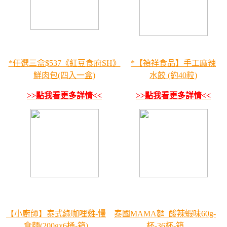
*任選三盒$537《紅豆食府SH》
*【禎祥食品】手工麻辣
鮮肉包(四入一盒)
水餃 (約40粒)
>>點我看更多詳情<<
>>點我看更多詳情<<
【小廚師】泰式綠咖哩雞-慢
泰國MAMA麵_酸辣蝦味60g-
食麵(200gx6桶-箱)
杯-36杯-箱