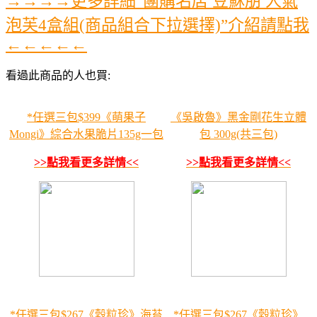
→→→→更多詳細”團購名店 豆穌朋 人氣
泡芙4盒組(商品組合下拉選擇)”介紹請點我
←←←←←
看過此商品的人也買:
*任選三包$399《萌果子
《吳啟魯》黑金剛花生立體
Mongi》綜合水果脆片135g一包
包 300g(共三包)
>>點我看更多詳情<<
>>點我看更多詳情<<
*任選三包$267《穀粒珍》海苔
*任選三包$267《穀粒珍》