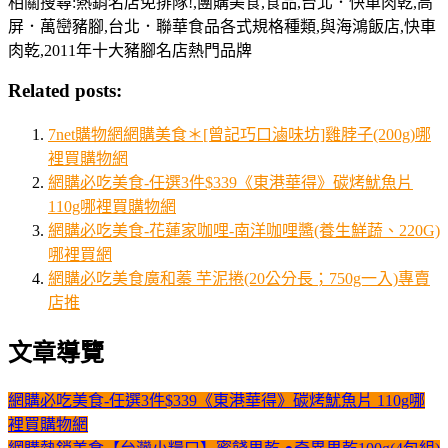
相關搜尋:熱銷名店免排隊!,團購美食,食品,台北．快車肉乾,高
屏．萬巒豬腳,台北．聯華食品各式規格種類,與海鴻飯店,快車
肉乾,2011年十大豬腳名店熱門品牌
Related posts:
7net購物網網購美食＊[曾記巧口滷味坊]雞脖子(200g)哪
裡買購物網
網購必吃美食-任選3件$339《東港華得》碳烤魷魚片
110g哪裡買購物網
網購必吃美食-花蓮家咖哩-南洋咖哩醬(養生鮮蔬、220G)
哪裡買網
網購必吃美食廣和蓁 芋泥捲(20公分長；750g一入)專賣
店推
文章導覽
網購必吃美食-任選3件$339《東港華得》碳烤魷魚片 110g哪
裡買購物網