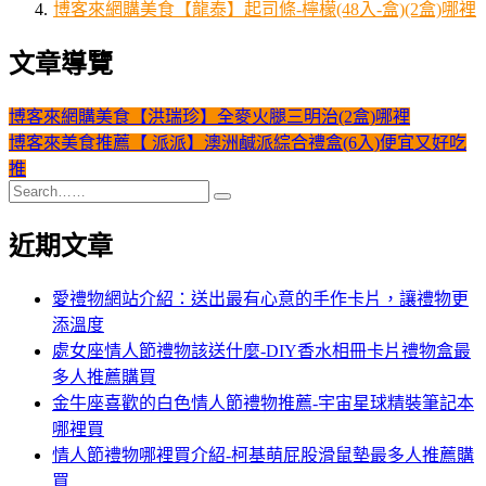
博客來網購美食【龍泰】起司條-檸檬(48入-盒)(2盒)哪裡
文章導覽
博客來網購美食【洪瑞珍】全麥火腿三明治(2盒)哪裡
博客來美食推薦【 派派】澳洲鹹派綜合禮盒(6入)便宜又好吃
推
近期文章
愛禮物網站介紹：送出最有心意的手作卡片，讓禮物更
添溫度
處女座情人節禮物該送什麼-DIY香水相冊卡片禮物盒最
多人推薦購買
金牛座喜歡的白色情人節禮物推薦-宇宙星球精裝筆記本
哪裡買
情人節禮物哪裡買介紹-柯基萌屁股滑鼠墊最多人推薦購
買