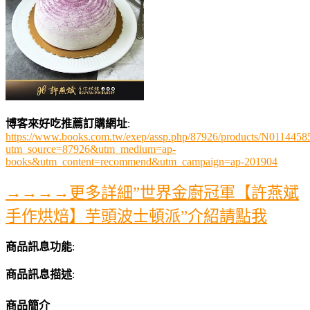
博客來好吃推薦訂購網址
:
https://www.books.com.tw/exep/assp.php/87926/products/N0114458
utm_source=87926&utm_medium=ap-
books&utm_content=recommend&utm_campaign=ap-201904
→→→→更多詳細”世界金廚冠軍【許燕斌
手作烘焙】芋頭波士頓派”介紹請點我
商品訊息功能
:
商品訊息描述
:
商品簡介