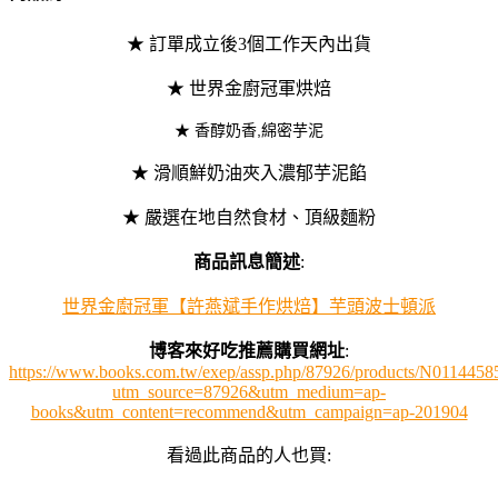
★ 訂單成立後3個工作天內出貨
★ 世界金廚冠軍烘焙
★ 香醇奶香,綿密芋泥
★ 滑順鮮奶油夾入濃郁芋泥餡
★ 嚴選在地自然食材、頂級麵粉
商品訊息簡述
:
世界金廚冠軍【許燕斌手作烘焙】芋頭波士頓派
博客來好吃推薦購買網址
:
https://www.books.com.tw/exep/assp.php/87926/products/N0114458
utm_source=87926&utm_medium=ap-
books&utm_content=recommend&utm_campaign=ap-201904
看過此商品的人也買: