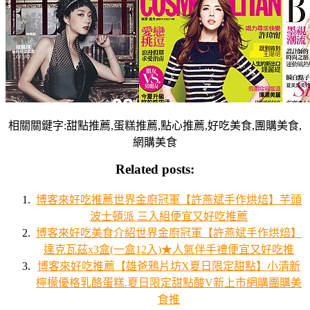
相關關鍵字:甜點推薦,蛋糕推薦,點心推薦,好吃美食,團購美食,
網購美食
Related posts:
博客來好吃推薦世界金廚冠軍【許燕斌手作烘焙】芋頭
波士頓派 三入組便宜又好吃推薦
博客來好吃美食介紹世界金廚冠軍【許燕斌手作烘焙】
達克瓦茲x3盒(一盒12入)★人氣伴手禮便宜又好吃推
博客來好吃推薦【雄爸鴉片坊X夏日限定甜點】小清新
檸檬優格乳酪蛋糕.夏日限定甜點酸V新上市網購團購美
食推