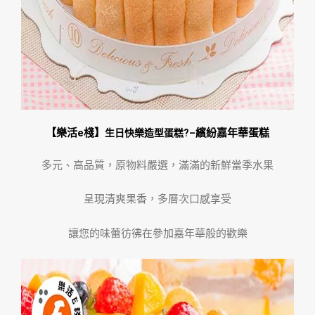
【
樂活e棧】
繽紛嘉年華蛋糕
生日快樂造型蛋糕?
–
多元、高品質，原物料嚴選，滿滿的新鮮當季水果
呈現清爽果香，多層次口感享受
讓您的味蕾彷彿在參加嘉年華般的歡樂