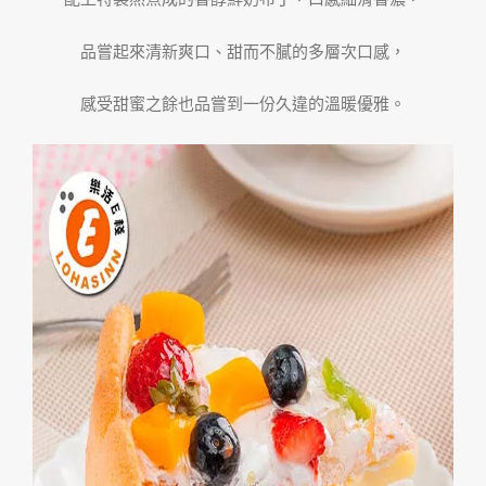
品嘗起來清新爽口、甜而不膩的多層次口感，
感受甜蜜之餘也品嘗到一份久違的溫暖優雅。