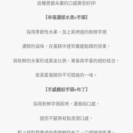
這種意猶未盡的口感廣受好評!
【幸福濃郁水果x芋頭】
採用季節性水果，加上蒸烤過的新鮮芋頭
濃郁的滋味，在蛋糕中達到畫龍點睛的效果，
與新鮮的水果形成黃金比例，果香與芋香的絕妙結合，
是喜愛蛋糕你不可錯過的一味。
【手感繽紛芋頭x布丁】
採用新鮮芋頭蒸烤，濃香純口感，
甜而不膩帶有點溼潤口感，
配上特製熬煮成的香醇鮮奶布丁，口感細滑香濃，