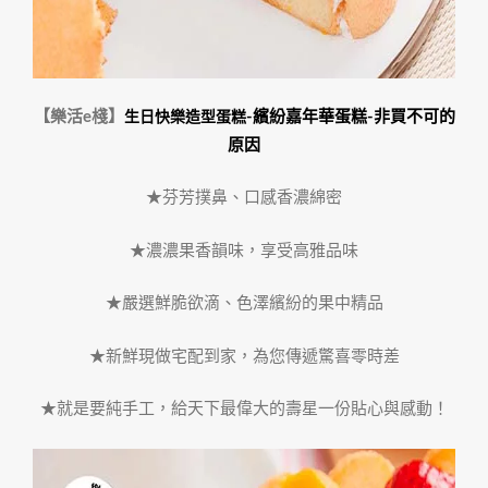
【
樂活e棧】
-繽紛嘉年華蛋糕
-非買不可的
生日快樂造型蛋糕
原因
★芬芳撲鼻、口感香濃綿密
★濃濃果香韻味，享受高雅品味
★嚴選鮮脆欲滴、色澤繽紛的果中精品
★新鮮現做宅配到家，為您傳遞驚喜零時差
★就是要純手工，給天下最偉大的壽星一份貼心與感動！