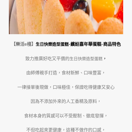
【
樂活e棧】
-繽紛嘉年華蛋糕
-商品特色
生日快樂造型蛋糕
致力推廣好吃又平價的
，
生日快樂造型蛋糕
由師傅親手打造，食材新鮮、口味豐富，
一律接單後現做，口味極佳，保證吃得健康又安心
因為不添加外來的人工香精及原料，
食材本身的質感可以不受壓制、徹底發揮，
不但吃起來更健康，這種不做作的口感，