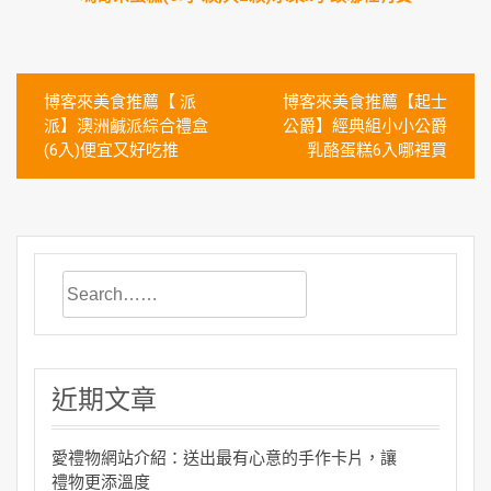
文
博客來美食推薦【 派
博客來美食推薦【起士
章
派】澳洲鹹派綜合禮盒
公爵】經典組小小公爵
(6入)便宜又好吃推
乳酪蛋糕6入哪裡買
導
覽
近期文章
愛禮物網站介紹：送出最有心意的手作卡片，讓
禮物更添溫度