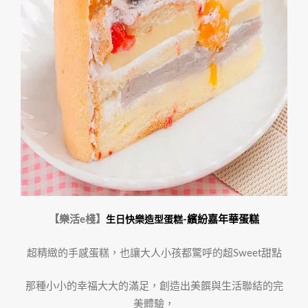
【
樂活e棧】
-繽紛嘉年華蛋糕
生日快樂造型蛋糕
超精緻的手感蛋糕，也讓大人小孩都驚呼的超Sweet甜點
那種小小的幸福大大的滿足，創造出美饌與生活聯結的完
美體驗，