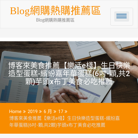
Skip
Blog網購熱購推薦區
to
content
Blog網購熱購推薦區
博客來美食推薦【樂活e棧】生日快樂
造型蛋糕-繽紛嘉年華蛋糕(6吋-顆,共2
顆)芋頭x布丁美食必吃推薦
Home
2019
6 月
17
博客來美食推薦【樂活e棧】生日快樂造型蛋糕-繽紛嘉
年華蛋糕(6吋-顆,共2顆)芋頭x布丁美食必吃推薦