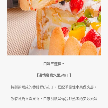
口味三選擇。
【濃情蜜意水果x布丁】
特製熬煮成的香醇鮮奶布丁，搭配季節性水果做夾層。
散發著奶香與果香，口感滑順是你我都熟悉的美妙滋味