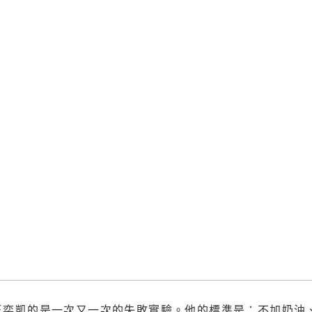
的是一次又一次的失敗實驗。他的標準是：不加奶油、鮮奶油、澱粉