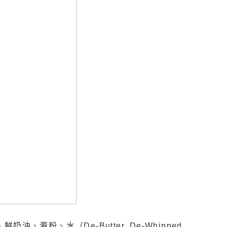
、水（De-Butter, De-Whipped