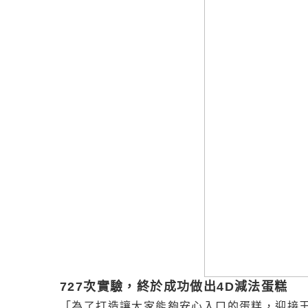
727次實驗，終於成功做出4D減法蛋糕
「為了打造讓大家能夠安心入口的蛋糕，迎接王奕凱