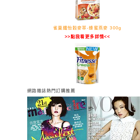
雀巢纖怡穀麥萃-蜂蜜燕麥 300g
>>點我看更多詳情<<
網路雜誌熱門訂購推薦