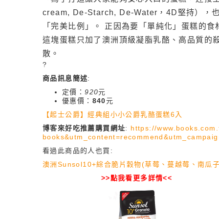
cream, De-Starch, De-Wate
「完美比例」。 正因為要「單純化」蛋糕的
這塊蛋糕只加了澳洲頂級凝脂乳酪、高品質的
散。
?
商品訊息簡述
:
定價：
920
元
優惠價：
840
元
【起士公爵】經典組小小公爵乳酪蛋糕6入
博客來好吃推薦購買網址
:
https://www.books.co
books&utm_content=recommend&utm_campaig
看過此商品的人也買:
澳洲Sunsol10+綜合脆片穀物(草莓、蔓越莓、南瓜子
>>點我看更多詳情<<