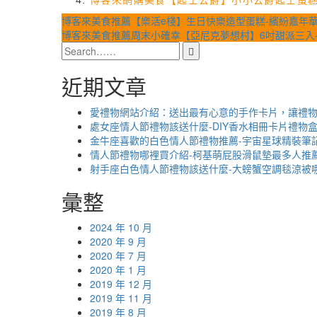
博客來網購美食【起士公爵】小小公爵起士蛋糕
文
博客來美食推薦【樂活e棧】生日快樂造型蛋糕-繽紛嘉年華蛋
博客來美食推薦周末小確幸【亞尼克夢想村】6吋甜派三入-檸
章
導
近期文章
覽
愛禮物網站介紹：送出最有心意的手作卡片，讓禮
處女座情人節禮物該送什麼-DIY香水相冊卡片禮物
金牛座喜歡的白色情人節禮物推薦-宇宙星球精裝筆
情人節禮物哪裡買介紹-柯基萌屁股滑鼠墊最多人推
射手座白色情人節禮物該送什麼-大螃蟹空調毯涼被
彙整
2024 年 10 月
2020 年 9 月
2020 年 7 月
2020 年 1 月
2019 年 12 月
2019 年 11 月
2019 年 8 月