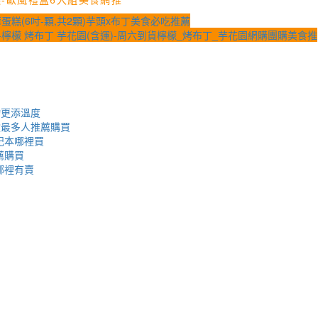
-歐風禮盒6入組美食網推
糕(6吋-顆,共2顆)芋頭x布丁美食必吃推薦
檬 烤布丁 芋花園(含運)-周六到貨檸檬_烤布丁_芋花園網購團購美食推
物更添溫度
盒最多人推薦購買
記本哪裡買
薦購買
哪裡有賣