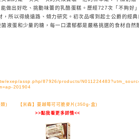
r，4D堅持），也能做出好吃、挑動味蕾的乳酪蛋糕。歷經727次
食材，所以得繞遠路、傾力研究。初次品嚐到起士公爵的經
殺菌液蛋和少量的糖，每一口濃郁都是嚴格挑選的食材自然
m.tw/exep/assp.php/87926/products/N011224483?utm_sou
n=ap-201904
類)
【米森】蔓越莓可可脆麥片(350g-盒)
>>點我看更多詳情<<