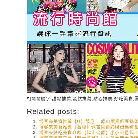
相關關鍵字:甜點推薦,蛋糕推薦,點心推薦,好吃美食,
Related posts:
博客來美食推薦【U】鼓月 – 綠山薰風紅豆抹茶
博客來美食推薦《菖樺》珮吉貝爾彩繪蛋糕禮盒-
博客來好吃美食介紹【起士公爵】小小公爵起士