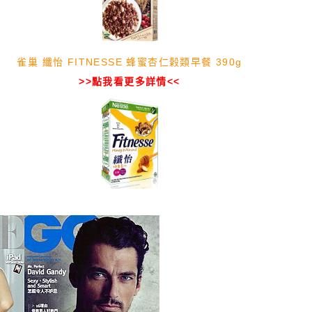
雀巢 纖怡 FITNESSE 蜂蜜杏仁榖類早餐 390g
>>點我看更多詳情<<