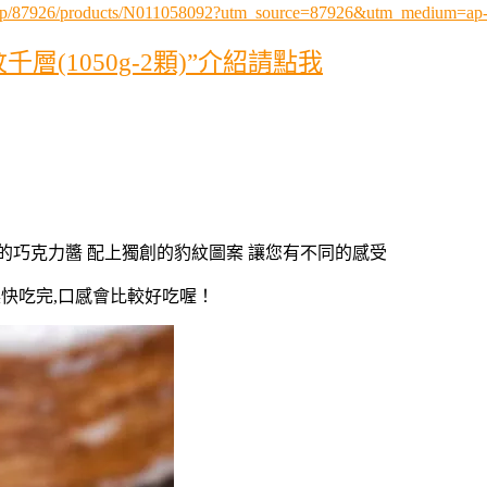
.php/87926/products/N011058092?utm_source=87926&utm_medium=
(1050g-2顆)”介紹請點我
的巧克力醬 配上獨創的豹紋圖案 讓您有不同的感受
快吃完,口感會比較好吃喔！