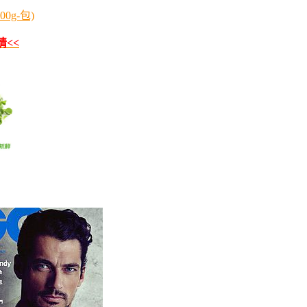
0g-包)
情<<