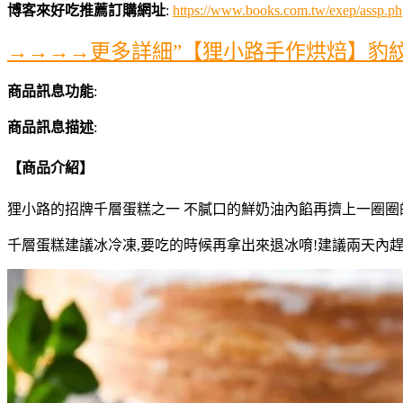
博客來好吃推薦訂購網址
:
https://www.books.com.tw/exep/assp
→→→→更多詳細”【狸小路手作烘焙】豹紋千層
商品訊息功能
:
商品訊息描述
:
【商品介紹】
狸小路的招牌千層蛋糕之一 不膩口的鮮奶油內餡再擠上一圈圈
千層蛋糕建議冰冷凍,要吃的時候再拿出來退冰唷!建議兩天內趕