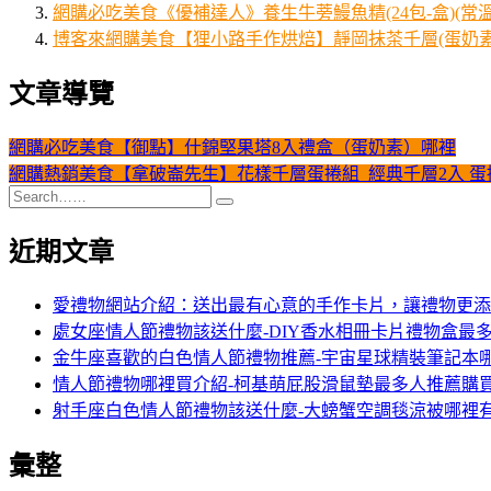
網購必吃美食《優補達人》養生牛蒡鰻魚精(24包-盒)(
博客來網購美食【狸小路手作烘焙】靜岡抹茶千層(蛋奶素)
文章導覽
網購必吃美食【御點】什錦堅果塔8入禮盒（蛋奶素）哪裡
網購熱銷美食【拿破崙先生】花樣千層蛋捲組_經典千層2入 蛋
近期文章
愛禮物網站介紹：送出最有心意的手作卡片，讓禮物更添
處女座情人節禮物該送什麼-DIY香水相冊卡片禮物盒最
金牛座喜歡的白色情人節禮物推薦-宇宙星球精裝筆記本
情人節禮物哪裡買介紹-柯基萌屁股滑鼠墊最多人推薦購
射手座白色情人節禮物該送什麼-大螃蟹空調毯涼被哪裡
彙整