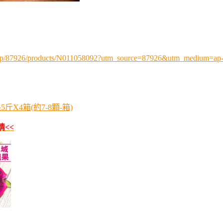
.php/87926/products/N011058092?utm_source=87926&utm_medium=
X4箱(約7-8顆-箱)
情<<