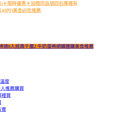
常溫)＊限時優惠＊加贈同品項四包哪裡有
(8吋)美食必吃推薦
捲燒8入經典千層2 牛奶蛋捲網購團購美食推薦
溫度
多人推薦購買
哪裡買
買
有賣