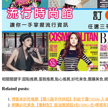
相關關鍵字:甜點推薦,蛋糕推薦,點心推薦,好吃美食,團購美食,
Related posts:
博客來好吃推薦【狸小路手作烘焙】豹紋千層(1050g-入
網購必吃美食【優鮮配】麻油猴頭菇4包(500G-包)哪裡有