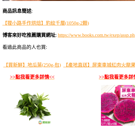
商品訊息簡述
:
【狸小路手作烘焙】豹紋千層(1050g-2顆)
博客來好吃推薦購買網址
:
https://www.books.com.tw/exep/assp
看過此商品的人也買:
【買新鮮】地瓜葉(250g-包)
【產地直送】屏東車城紅肉火龍果5斤
>>點我看更多詳情<<
>>點我看更多詳