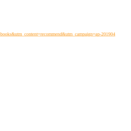
ap-books&utm_content=recommend&utm_campaign=ap-201904