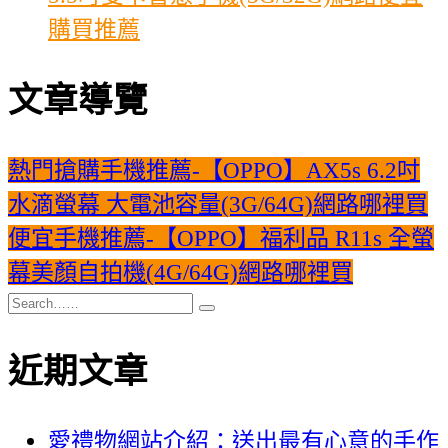
購買推薦
文章導覽
熱門搶購手機推薦-【OPPO】AX5s 6.2吋
水滴螢幕 大電池容量(3G/64G)網路哪裡買
便宜手機推薦-【OPPO】福利品 R11s 全螢
幕美顏自拍機(4G/64G)網路哪裡買
近期文章
愛禮物網站介紹：送出最有心意的手作