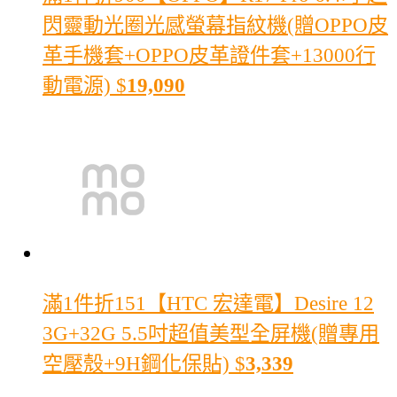
閃靈動光圈光感螢幕指紋機(贈OPPO皮
革手機套+OPPO皮革證件套+13000行
動電源)
$
19,090
滿1件折151
【HTC 宏達電】Desire 12
3G+32G 5.5吋超值美型全屏機(贈專用
空壓殼+9H鋼化保貼)
$
3,339