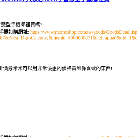
9吋 智慧型手機哪裡買嗎?
智慧型手機訂購網址
:
https://www.momoshop.com.tw/goods/GoodsDetail.js
0487&Area=DgrpCategory&memid=6000000871&cid=apuad&oid=1&o
用折價券常常可以用非常優惠的價格買到你喜歡的東西!