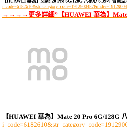
【HUAWEI 華為】Mate 20 Pro 6G/128G 八核心 6.39吋 
i_code=6182610&str_category_code=1912900487&mdiv=191290
→→→→更多詳細”【HUAWEI 華為】Mate 2
【HUAWEI 華為】Mate 20 Pro 6G/12
i_code=6182610&str_category_code=1912