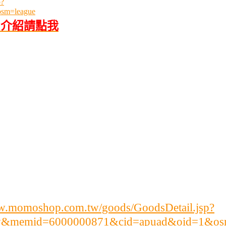
p?
sm=league
手機”介紹請點我
ww.momoshop.com.tw/goods/GoodsDetail.jsp?
ry&memid=6000000871&cid=apuad&oid=1&os