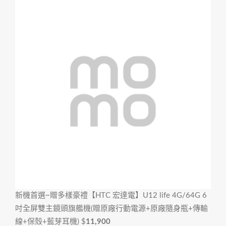
新機首選~贈多樣豪禮
【HTC 宏達電】U12 life 4G/64G 6
吋全屏雙主鏡頭旗艦機(贈原廠行動電源+原廠隨身瓶+傳輸
線+保殼+藍芽耳機)
$
11,900