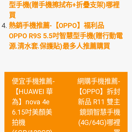
型手機(贈手機擦拭布+折疊支架)哪裡
買
熱銷手機推薦-【OPPO】福利品
OPPO R9S 5.5吋智慧型手機(贈行動電
源.清水套.保護貼)最多人推薦購買
文
便宜手機推薦-
網購手機推薦-
章
【HUAWEI 華
【OPPO】拆封
導
為】nova 4e
新品 R11 雙主
覽
6.15吋美顏美
鏡頭智慧手機
拍機
(4G/64G)哪裡