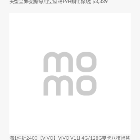
美型全屏機(贈專用空壓殼+9H鋼化保貼)
$
3,339
滿1件折2400
【VIVO】VIVO V11i 4G/128G雙卡八核智慧