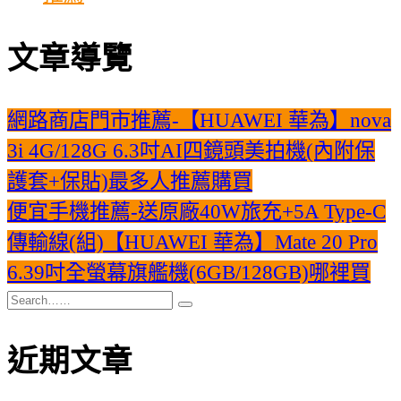
文章導覽
網路商店門市推薦-【HUAWEI 華為】nova
3i 4G/128G 6.3吋AI四鏡頭美拍機(內附保
護套+保貼)最多人推薦購買
便宜手機推薦-送原廠40W旅充+5A Type-C
傳輸線(組)【HUAWEI 華為】Mate 20 Pro
6.39吋全螢幕旗艦機(6GB/128GB)哪裡買
近期文章