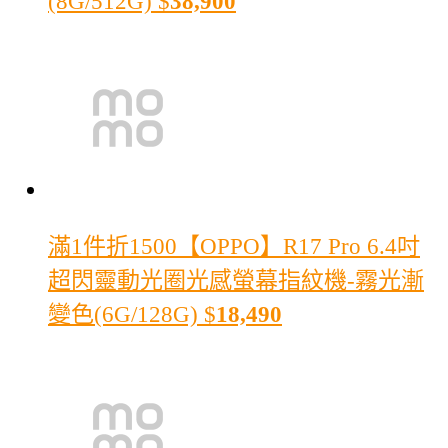
(8G/512G)
$
38,900
滿1件折1500
【OPPO】R17 Pro 6.4吋
超閃靈動光圈光感螢幕指紋機-霧光漸
變色(6G/128G)
$
18,490