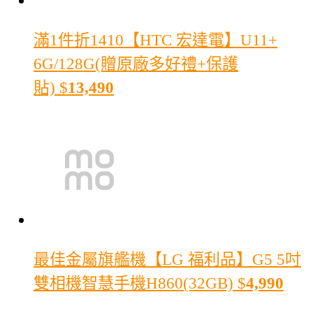
滿1件折1410
【HTC 宏達電】U11+
6G/128G(贈原廠多好禮+保護
貼)
$
13,490
最佳金屬旗艦機
【LG 福利品】G5 5吋
雙相機智慧手機H860(32GB)
$
4,990