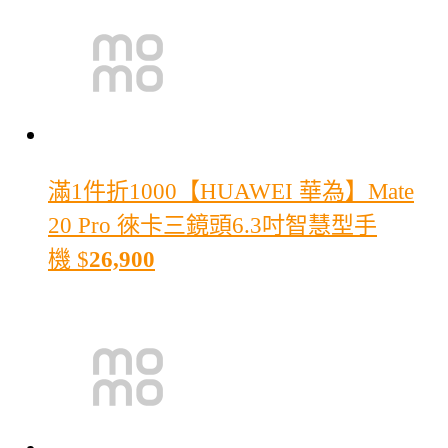
滿1件折1000
【HUAWEI 華為】Mate
20 Pro 徠卡三鏡頭6.3吋智慧型手
機
$
26,900