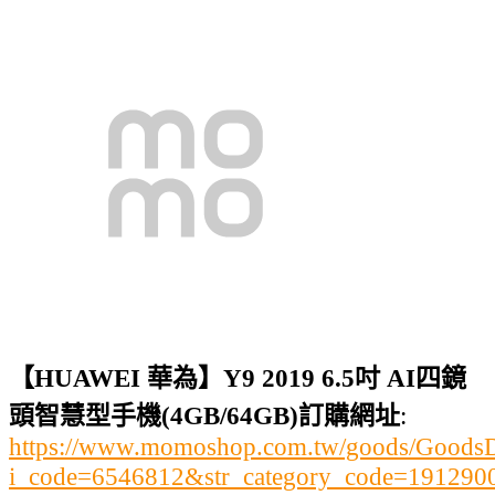
【HUAWEI 華為】Y9 2019 6.5吋 AI四鏡
頭智慧型手機(4GB/64GB)訂購網址
:
https://www.momoshop.com.tw/goods/GoodsDe
i_code=6546812&str_category_code=19129