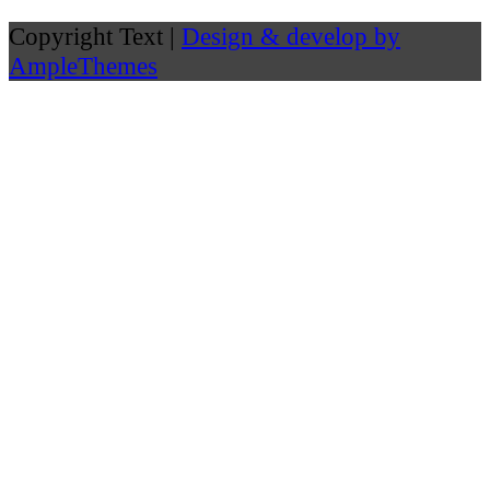
Copyright Text |
Design & develop by
AmpleThemes