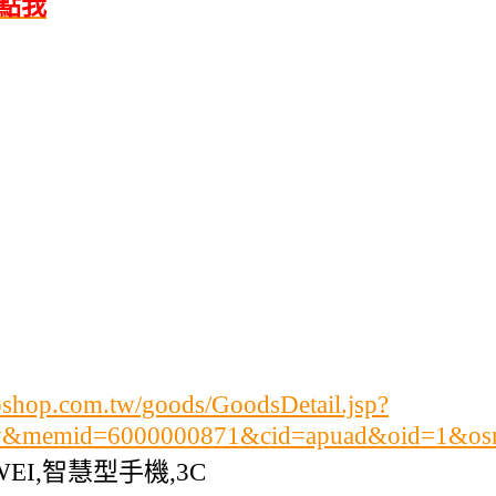
請點我
shop.com.tw/goods/GoodsDetail.jsp?
ry&memid=6000000871&cid=apuad&oid=1&os
AWEI,智慧型手機,3C