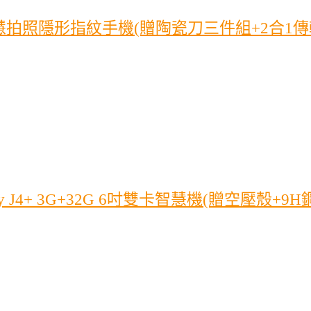
I智慧拍照隱形指紋手機(贈陶瓷刀三件組+2合1
y J4+ 3G+32G 6吋雙卡智慧機(贈空壓殼+9H