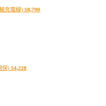
傳輸充電線)
$
8,790
鋼保)
$
4,228