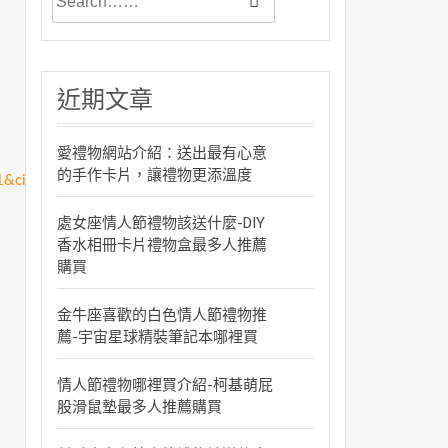
近期文章
愛禮物網站介紹：送出最有心意
的手作卡片，讓禮物更添溫度
&cid=apuad&oid=1&osm=league
處女座情人節禮物該送什麼-DIY
香水相冊卡片禮物盒最多人推薦
購買
金牛座喜歡的白色情人節禮物推
薦-宇宙星球精裝筆記本哪裡買
情人節禮物哪裡買介紹-柯基萌屁
股滑鼠墊最多人推薦購買