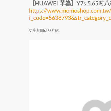
【HUAWEI 華為】Y7s 5.65
https://www.momoshop.com.tw/g
i_code=5638793&str_categor
更多相關商品介紹: