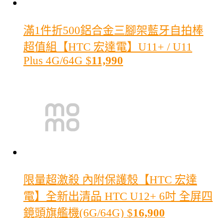
滿1件折500
鋁合金三腳架藍牙自拍棒
超值組【HTC 宏達電】U11+ / U11
Plus 4G/64G
$
11,990
限量超激殺 內附保護殼
【HTC 宏達
電】全新出清品 HTC U12+ 6吋 全屏四
鏡頭旗艦機(6G/64G)
$
16,900