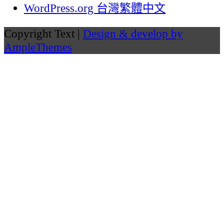
WordPress.org 台灣繁體中文
Copyright Text |
Design & develop by
AmpleThemes