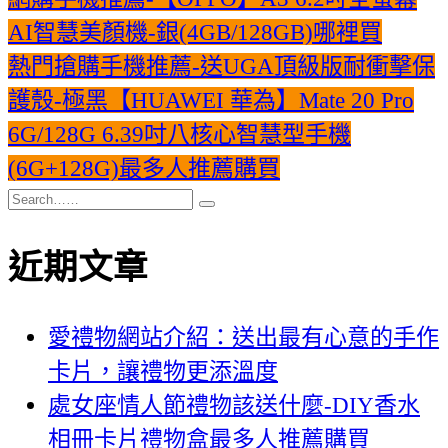
AI智慧美顏機-銀(4GB/128GB)哪裡買
熱門搶購手機推薦-送UGA頂級版耐衝擊保
護殼-極黑【HUAWEI 華為】Mate 20 Pro
6G/128G 6.39吋八核心智慧型手機
(6G+128G)最多人推薦購買
近期文章
愛禮物網站介紹：送出最有心意的手作
卡片，讓禮物更添溫度
處女座情人節禮物該送什麼-DIY香水
相冊卡片禮物盒最多人推薦購買