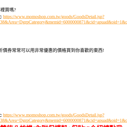
哪裡買嗎?
址
:
https://www.momoshop.com.tw/goods/GoodsDetail.jsp?
0438&Area=DgrpCategory&memid=6000000871&cid=apuad&oid=1&o
用折價券常常可以用非常優惠的價格買到你喜歡的東西!
址
:
https://www.momoshop.com.tw/goods/GoodsDetail.jsp?
0438&Area=DgrpCategory&memid=6000000871&cid=apuad&oid=1&o