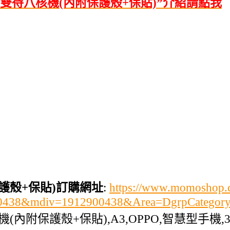
雙卡雙待八核機(內附保護殼+保貼)”介紹請點我
保護殼+保貼)訂購網址
:
https://www.momoshop.c
900438&mdiv=1912900438&Area=DgrpCatego
機(內附保護殼+保貼),A3,OPPO,智慧型手機,3