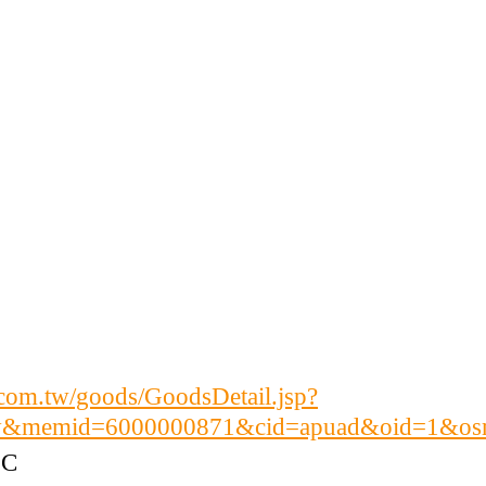
om.tw/goods/GoodsDetail.jsp?
ry&memid=6000000871&cid=apuad&oid=1&os
C