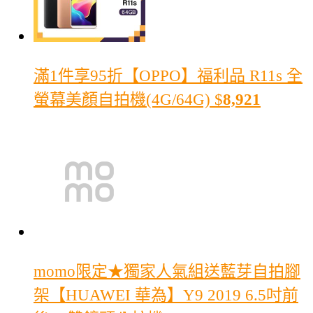
滿1件享95折
【OPPO】福利品 R11s 全
螢幕美顏自拍機(4G/64G)
$
8,921
momo限定★獨家人氣組
送藍芽自拍腳
架【HUAWEI 華為】Y9 2019 6.5吋前