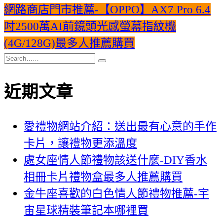
網路商店門市推薦-【OPPO】AX7 Pro 6.4
吋2500萬AI前鏡頭光感螢幕指紋機
(4G/128G)最多人推薦購買
近期文章
愛禮物網站介紹：送出最有心意的手作
卡片，讓禮物更添溫度
處女座情人節禮物該送什麼-DIY香水
相冊卡片禮物盒最多人推薦購買
金牛座喜歡的白色情人節禮物推薦-宇
宙星球精裝筆記本哪裡買