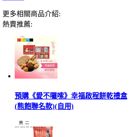
更多相關商品介紹:
熱賣推薦:
預購《愛不囉嗦》幸福啟程餅乾禮盒
(熊飽聯名款)(自用)