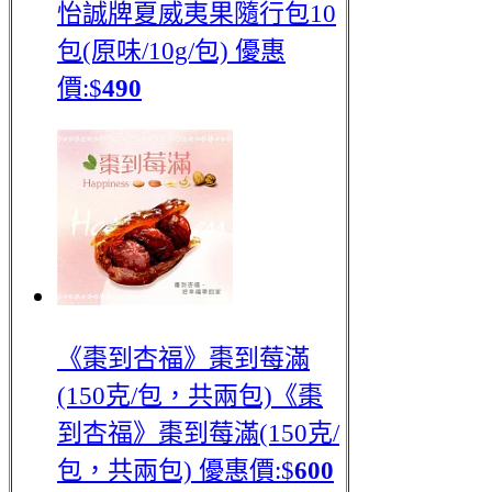
怡誠牌夏威夷果隨行包10
包(原味/10g/包)
優惠
價:$
490
《棗到杏福》棗到莓滿
(150克/包，共兩包)
《棗
到杏福》棗到莓滿(150克/
包，共兩包)
優惠價:$
600