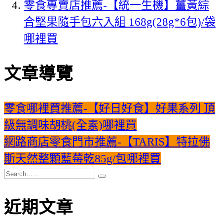
零食專賣店推薦-【統一生機】薑黃綜
合堅果隨手包六入組 168g(28g*6包)/袋​
哪裡買
文章導覽
零食哪裡買推薦-【好日好食】好果系列 頂
級無調味胡桃(全素)哪裡買
網路商店零食門市推薦-【TARIS】特拉佛
斯天然整顆藍莓乾85g/包哪裡買
近期文章