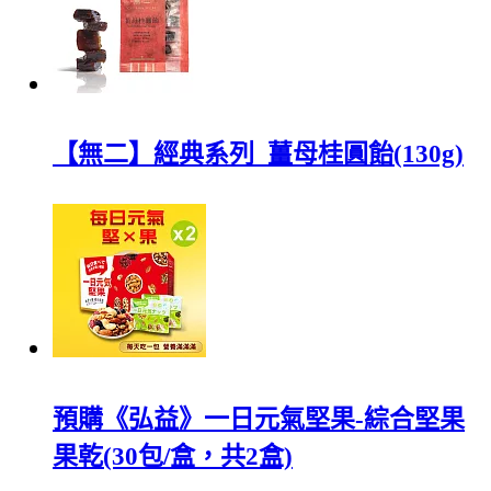
【無二】經典系列_薑母桂圓飴(130g)
預購《弘益》一日元氣堅果-綜合堅果
果乾(30包/盒，共2盒)