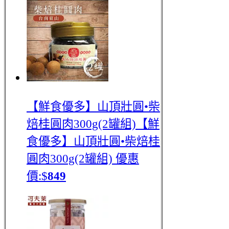
【鮮食優多】山頂壯圓•柴
焙桂圓肉300g(2罐組)
【鮮
食優多】山頂壯圓•柴焙桂
圓肉300g(2罐組)
優惠
價:$
849