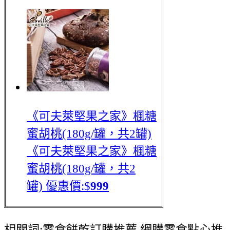
《可夫萊堅果之家》楓糖
蜜胡桃(180g/罐，共2罐)
《可夫萊堅果之家》楓糖
蜜胡桃(180g/罐，共2
罐)
優惠價:$
999
相關詞:零食餅乾訂購推薦,網購零食點心推