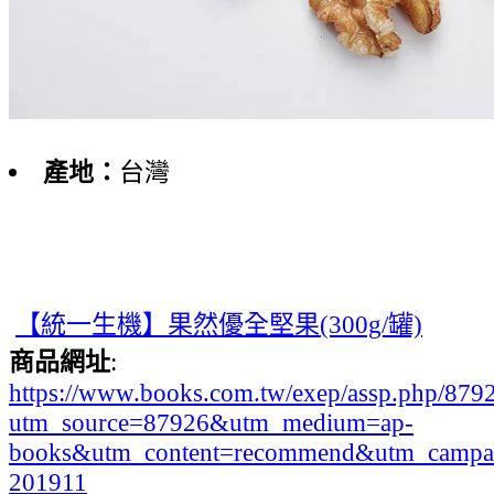
產地：
台灣
【統一生機】果然優全堅果(300g/罐)
商品網址
:
https://www.books.com.tw/exep/assp.php/87
utm_source=87926&utm_medium=ap-
books&utm_content=recommend&utm_campa
201911