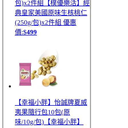
包)x2件組
【樸優樂活】經
典皇家美國原味生核桃仁
(250g/包)x2件組
優惠
價:$
499
【幸福小胖】怡誠牌夏威
夷果隨行包10包(原
味/10g/包)
【幸福小胖】