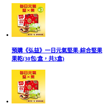
預購《弘益》一日元氣堅果-綜合堅果
果乾(30包/盒，共3盒)