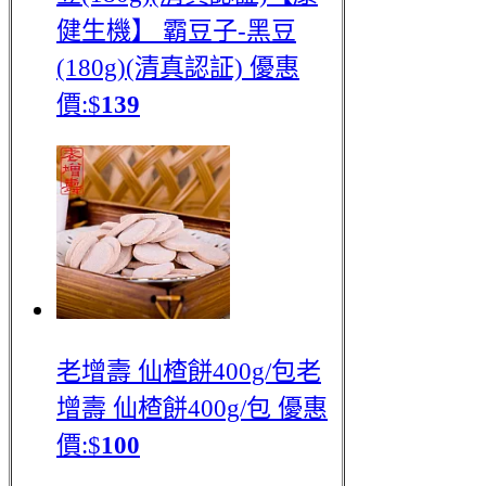
健生機】 霸豆子-黑豆
(180g)(清真認証)
優惠
價:$
139
老增壽 仙楂餅400g/包
老
增壽 仙楂餅400g/包
優惠
價:$
100