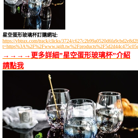
星空蛋形玻璃杯訂購網址
:
https://vbtrax.com/track/clicks/3724/c627c2b99a0520d6fa9cbd2e
t=https%3A%2F%2Fwww.igift.tw%2Fproducts%2F5d2d44c475c05
→→→→更多詳細”星空蛋形玻璃杯”介紹
請點我