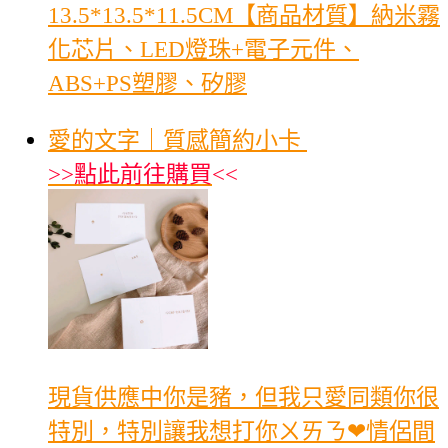
13.5*13.5*11.5CM【商品材質】納米霧
化芯片、LED燈珠+電子元件、
ABS+PS塑膠、矽膠
愛的文字｜質感簡約小卡
>>
點此前往購買
<<
現貨供應中你是豬，但我只愛同類你很
特別，特別讓我想打你ㄨㄞㄋ❤情侶間