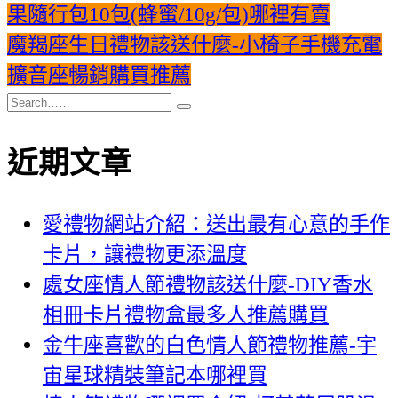
果隨行包10包(蜂蜜/10g/包)哪裡有賣
魔羯座生日禮物該送什麼-小椅子手機充電
擴音座暢銷購買推薦
近期文章
愛禮物網站介紹：送出最有心意的手作
卡片，讓禮物更添溫度
處女座情人節禮物該送什麼-DIY香水
相冊卡片禮物盒最多人推薦購買
金牛座喜歡的白色情人節禮物推薦-宇
宙星球精裝筆記本哪裡買