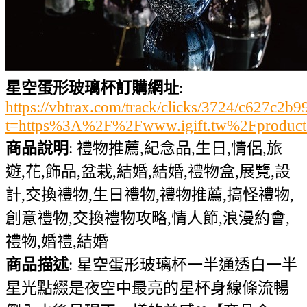
星空蛋形玻璃杯訂購網址
:
https://vbtrax.com/track/clicks/3724/c627
t=https%3A%2F%2Fwww.igift.tw%2Fproduc
商品說明
: 禮物推薦,紀念品,生日,情侶,旅
遊,花,飾品,盆栽,結婚,結婚,禮物盒,展覽,設
計,交換禮物,生日禮物,禮物推薦,搞怪禮物,
創意禮物,交換禮物攻略,情人節,浪漫約會,
禮物,婚禮,結婚
商品描述
: 星空蛋形玻璃杯一半通透白一半
星光點綴是夜空中最亮的星杯身線條流暢