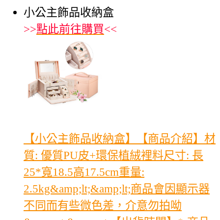
小公主飾品收納盒
>>
點此前往購買
<<
【小公主飾品收納盒】【商品介紹】材
質: 優質PU皮+環保植絨裡料尺寸: 長
25*寬18.5高17.5cm重量:
2.5kg&amp;lt;&amp;lt;商品會因顯示器
不同而有些微色差，介意勿拍呦