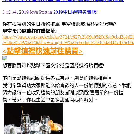
3 12 月, 2019
love
Post in
2019生日禮物專賣店
你在找特別的生日禮物推薦-星空蛋形玻璃杯哪裡買嗎?
星空蛋形玻璃杯訂購網址
:
https://vbtrax.com/track/clicks/3724/c627c2b99a0520d6fa9cbd2e
t=https%3A%2F%2Fwww.igift.tw%2Fproducts%2F5d2d44c475c05
<點擊這裡快速前往購買>
想要購買可以點擊下面文字或是圖片進行購買喔!
下面是愛禮物網站提供各式有趣、創意的禮物推薦。
我們希望幫助大家都能送給喜歡的人一份最特別的心意。我們
努力讓每一位收到禮物的朋友,都能感到驚喜簡單的一份禮
物，帶來了你我生活中更多甜蜜開心的時刻。