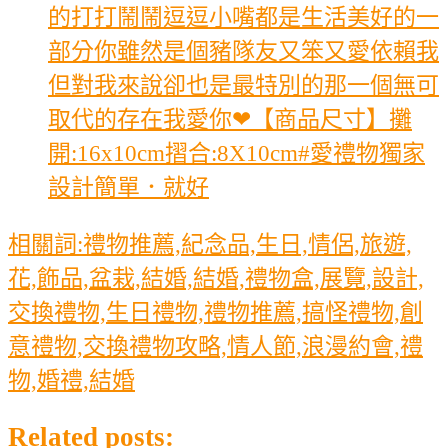
的打打鬧鬧逗逗小嘴都是生活美好的一
部分你雖然是個豬隊友又笨又愛依賴我
但對我來說卻也是最特別的那一個無可
取代的存在我愛你❤【商品尺寸】攤
開:16x10cm摺合:8X10cm#愛禮物獨家
設計簡單．就好
相關詞:禮物推薦,紀念品,生日,情侶,旅遊,
花,飾品,盆栽,結婚,結婚,禮物盒,展覽,設計,
交換禮物,生日禮物,禮物推薦,搞怪禮物,創
意禮物,交換禮物攻略,情人節,浪漫約會,禮
物,婚禮,結婚
Related posts: