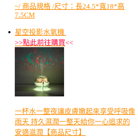
~/ 商品規格 /尺寸：長24.5*寬18*高
7.5CM
星空投影水氧機
>>
點此前往購買
<<
一杯水一整夜讓皮膚嫩起來享受呼吸像
雨天 持久濕潤一整天給你一心追求的
安適滋潤【商品尺寸】