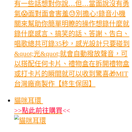
有一些話想對你說…但…當面說沒有勇
氣😱面對面會害羞😓別擔心!錄音小機
關來幫助你簡單明瞭的操作想錄什麼就
錄什麼感言、搞笑的話、答謝、告白、
唱歌總共可錄35秒，感光設計只要碰到
&quot;光&quot;就會自動撥放聲音，可
以搭配任何卡片、禮物盒在拆開禮物盒
或打卡片的瞬間就可以收到驚喜🎁MIT
台灣廠商製作【終生保固】
貓咪耳環
>>
點此前往購買
<<