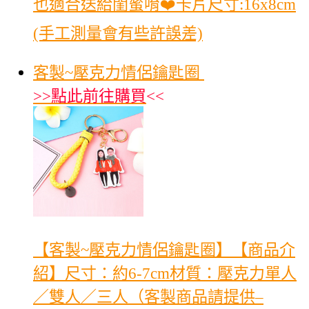
也適合送給閨蜜唷❤️卡片尺寸:16x8cm
(手工測量會有些許誤差)
客製~壓克力情侶鑰匙圈
>>
點此前往購買
<<
【客製~壓克力情侶鑰匙圈】【商品介
紹】尺寸：約6-7cm材質：壓克力單人
／雙人／三人（客製商品請提供–