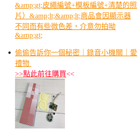
&amp;gt;皮繩編號+模板編號+清楚的照
片）&amp;lt;&amp;lt;商品會因顯示器
不同而有些微色差，介意勿拍呦
&amp;gt;
偷偷告訴你一個秘密｜錄音小機關｜愛
禮物
>>
點此前往購買
<<