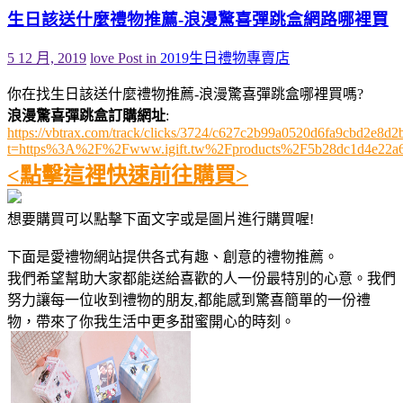
生日該送什麼禮物推薦-浪漫驚喜彈跳盒網路哪裡買
5 12 月, 2019
love
Post in
2019生日禮物專賣店
你在找生日該送什麼禮物推薦-浪漫驚喜彈跳盒哪裡買嗎?
浪漫驚喜彈跳盒訂購網址
:
https://vbtrax.com/track/clicks/3724/c627c2b99a0520d6fa9cbd2e
t=https%3A%2F%2Fwww.igift.tw%2Fproducts%2F5b28dc1d4e22a
<點擊這裡快速前往購買>
想要購買可以點擊下面文字或是圖片進行購買喔!
下面是愛禮物網站提供各式有趣、創意的禮物推薦。
我們希望幫助大家都能送給喜歡的人一份最特別的心意。我們
努力讓每一位收到禮物的朋友,都能感到驚喜簡單的一份禮
物，帶來了你我生活中更多甜蜜開心的時刻。