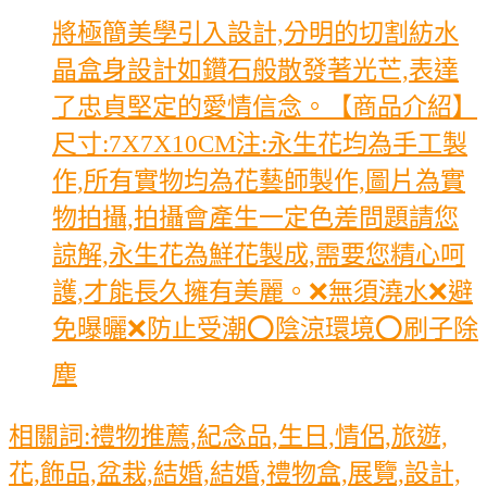
將極簡美學引入設計,分明的切割紡水
晶盒身設計如鑽石般散發著光芒,表達
了忠貞堅定的愛情信念。【商品介紹】
尺寸:7X7X10CM注:永生花均為手工製
作,所有實物均為花藝師製作,圖片為實
物拍攝,拍攝會產生一定色差問題請您
諒解,永生花為鮮花製成,需要您精心呵
護,才能長久擁有美麗。❌無須澆水❌避
免曝曬❌防止受潮⭕陰涼環境⭕刷子除
塵
相關詞:禮物推薦,紀念品,生日,情侶,旅遊,
花,飾品,盆栽,結婚,結婚,禮物盒,展覽,設計,