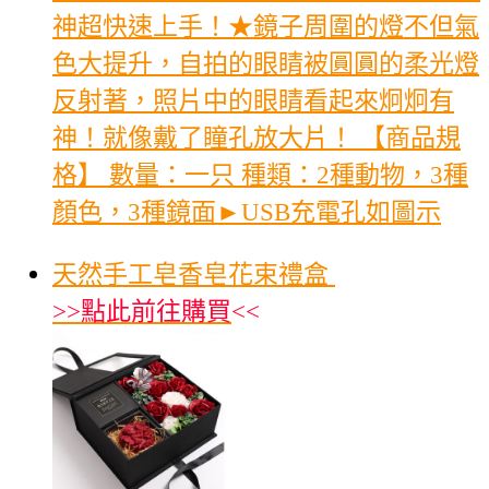
神超快速上手！★鏡子周圍的燈不但氣
色大提升，自拍的眼睛被圓圓的柔光燈
反射著，照片中的眼睛看起來炯炯有
神！就像戴了瞳孔放大片！ 【商品規
格】 數量：一只 種類：2種動物，3種
顏色，3種鏡面►USB充電孔如圖示
天然手工皂香皂花束禮盒
>>
點此前往購買
<<