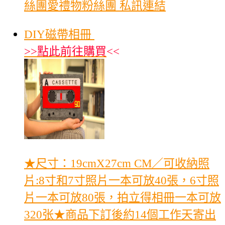
絲團愛禮物粉絲團 私訊連結
DIY磁帶相冊
>>
點此前往購買
<<
★尺寸：19cmX27cm CM／可收納照
片:8寸和7寸照片一本可放40張，6寸照
片一本可放80張，拍立得相冊一本可放
320张★商品下訂後約14個工作天寄出