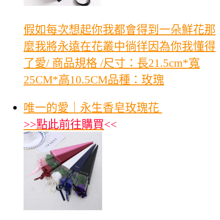
假如每次想起你我都會得到一朵鮮花那
麼我將永遠在花叢中徜徉因為你我懂得
了愛/ 商品規格 /尺寸：長21.5cm*寬
25CM*高10.5CM品種：玫瑰
唯一的愛｜永生香皂玫瑰花
>>
點此前往購買
<<