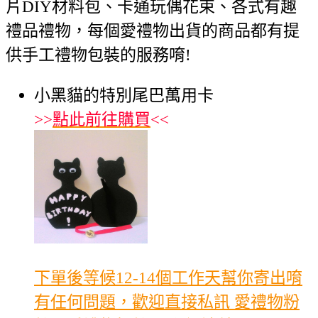
片DIY材料包、卡通玩偶花束、各式有趣
禮品禮物，每個愛禮物出貨的商品都有提
供手工禮物包裝的服務唷!
小黑貓的特別尾巴萬用卡
>>
點此前往購買
<<
下單後等候12-14個工作天幫你寄出唷
有任何問題，歡迎直接私訊 愛禮物粉