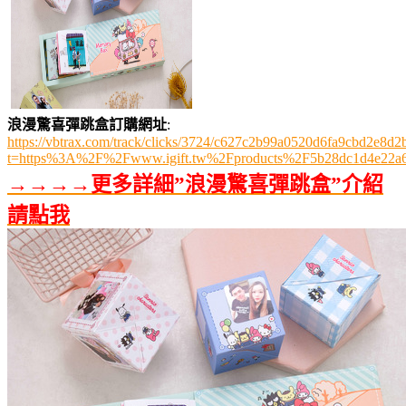
浪漫驚喜彈跳盒訂購網址
:
https://vbtrax.com/track/clicks/3724/c627c2b99a0520d6fa9cbd2e
t=https%3A%2F%2Fwww.igift.tw%2Fproducts%2F5b28dc1d4e22a
→→→→更多詳細”浪漫驚喜彈跳盒”介紹
請點我