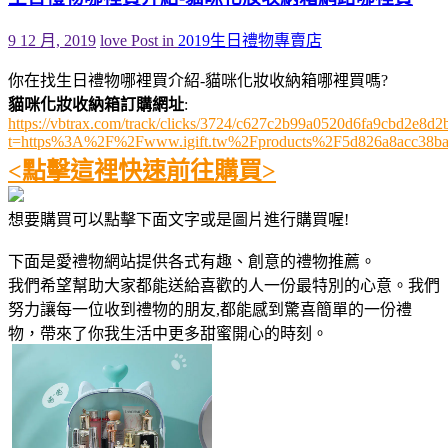
9 12 月, 2019
love
Post in
2019生日禮物專賣店
你在找生日禮物哪裡買介紹-貓咪化妝收納箱哪裡買嗎?
貓咪化妝收納箱訂購網址
:
https://vbtrax.com/track/clicks/3724/c627c2b99a0520d6fa9cbd2e
t=https%3A%2F%2Fwww.igift.tw%2Fproducts%2F5d826a8acc38b
<點擊這裡快速前往購買>
想要購買可以點擊下面文字或是圖片進行購買喔!
下面是愛禮物網站提供各式有趣、創意的禮物推薦。
我們希望幫助大家都能送給喜歡的人一份最特別的心意。我們
努力讓每一位收到禮物的朋友,都能感到驚喜簡單的一份禮
物，帶來了你我生活中更多甜蜜開心的時刻。