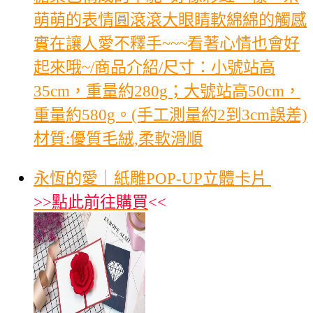
萌萌的表情圓滾滾大眼睛軟綿綿的觸感
實在讓人愛不釋手~~~看著心情也會好
起來哦~/商品介紹/尺寸：小號站高
35cm，重量約280g；大號站高50cm，
重量約580g。(手工測量約2到3cm誤差)
材質:優質毛絨,柔軟滑順
永恆的愛｜紙雕POP-UP立體卡片
>>
點此前往購買
<<