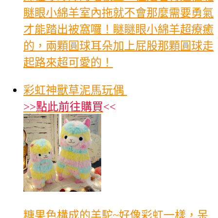
瞇眼小綿羊室內拖就不會那麼需要勇氣
才能踏出被窩囉！瞇瞇眼小綿羊超療癒
的，兩顆圓球耳朵加上屁股那顆圓球走
起路來超可愛的！
彩虹神獸草泥馬玩偶
>>
點此前往購買
<<
糖果色構成的羊駝~好像彩虹一樣，呆