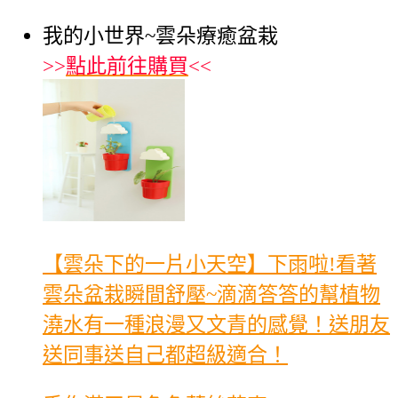
我的小世界~雲朵療癒盆栽
>>
點此前往購買
<<
【雲朵下的一片小天空】下雨啦!看著
雲朵盆栽瞬間舒壓~滴滴答答的幫植物
澆水有一種浪漫又文青的感覺！送朋友
送同事送自己都超級適合！