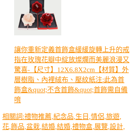
讓你重新定義首飾盒緩緩旋轉上升的戒
指在玫瑰花瓣中綻放燦爛而美麗浪漫又
驚喜-【尺寸】12X6.8X2cm【材質】外
層樹脂、內裡絨布、壓紋紙注:此為首
飾盒&quot;不含首飾&quot;首飾需自備
唷
相關詞:禮物推薦,紀念品,生日,情侶,旅遊,
花,飾品,盆栽,結婚,結婚,禮物盒,展覽,設計,