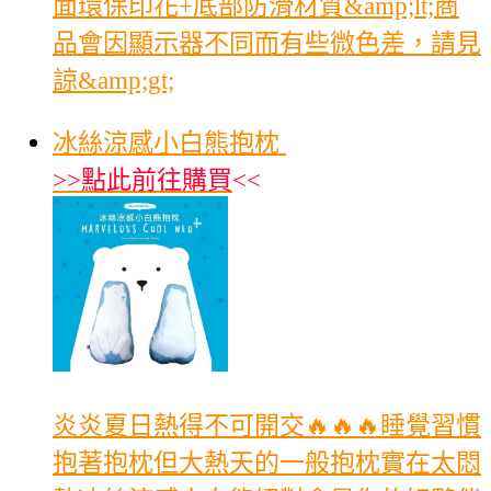
面環保印花+底部防滑材質&amp;lt;商
品會因顯示器不同而有些微色差，請見
諒&amp;gt;
冰絲涼感小白熊抱枕
>>
點此前往購買
<<
炎炎夏日熱得不可開交🔥🔥🔥睡覺習慣
抱著抱枕但大熱天的一般抱枕實在太悶