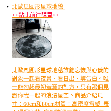
北歐風圓形星球地毯
>>
點此前往購買
<<
北歐風圓形星球地毯誰能忘懷與心儀的
對象一起看夜景、看日出、等告白。唯
一能勾起最初羞澀的對方，只有那個見
證你我一起的浪漫星空。商品介紹尺
寸：60cm和80cm材質：高密度雪絨_表