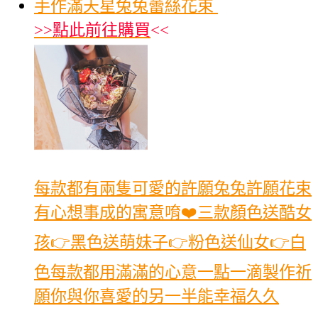
手作滿天星兔兔蕾絲花束
>>
點此前往購買
<<
每款都有兩隻可愛的許願兔兔許願花束
有心想事成的寓意唷❤️三款顏色送酷女
孩👉黑色送萌妹子👉粉色送仙女👉白
色每款都用滿滿的心意一點一滴製作祈
願你與你喜愛的另一半能幸福久久