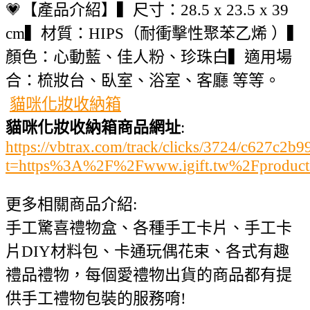
💗【產品介紹】▍尺寸：28.5 x 23.5 x 39
cm▍材質：HIPS（耐衝擊性聚苯乙烯 ）▍
顏色：心動藍、佳人粉、珍珠白▍適用場
合：梳妝台、臥室、浴室、客廳 等等。
貓咪化妝收納箱
貓咪化妝收納箱商品網址
:
https://vbtrax.com/track/clicks/3724/c627
t=https%3A%2F%2Fwww.igift.tw%2Fproduc
更多相關商品介紹:
手工驚喜禮物盒、各種手工卡片、手工卡
片DIY材料包、卡通玩偶花束、各式有趣
禮品禮物，每個愛禮物出貨的商品都有提
供手工禮物包裝的服務唷!