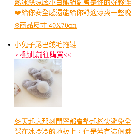
熱冰絲涼感小白熊絕對會是你的好夥伴
❤️給你安全感還能給你舒適涼爽一整晚
❄️商品尺寸:40X70cm
小兔子尾巴絨毛拖鞋
>>
點此前往購買
<<
冬天起床那刻閨密都會墊起腳尖避免全
踩在冰冷冷的地板上，但是若有這個瞇