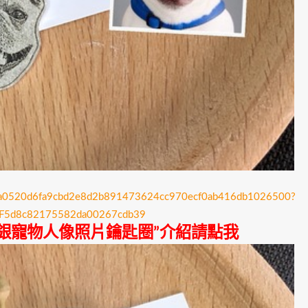
2b99a0520d6fa9cbd2e8d2b891473624cc970ecf0ab416db1026500?
2F5d8c82175582da00267cdb39
5銀寵物人像照片鑰匙圈”介紹請點我