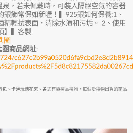
、溫泉，若未佩戴時，可裝入隔絕空氣的容器
銀飾常保如新喔！▍925銀如何保養:1、
酒精輕拭表面，清除水漬和污垢。 2、使用
項】▍客製
匙圈
匙圈商品網址
:
cks/3724/c627c2b99a0520d6fa9cbd2e8d2b89
tw%2Fproducts%2F5d8c82175582da00267c
材料包、卡通玩偶花束、各式有趣禮品禮物，每個愛禮物出貨的商品