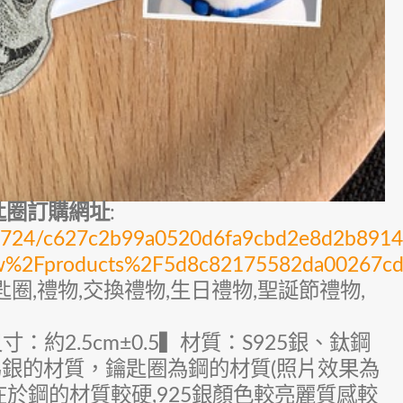
匙圈訂購網址
:
cks/3724/c627c2b99a0520d6fa9cbd2e8d2b89
tw%2Fproducts%2F5d8c82175582da00267c
鑰匙圈,禮物,交換禮物,生日禮物,聖誕節禮物,
：約2.5cm±0.5▍材質：S925銀、鈦鋼
墜為銀的材質，鑰匙圈為鋼的材質(照片效果為
別在於鋼的材質較硬,925銀顏色較亮麗質感較