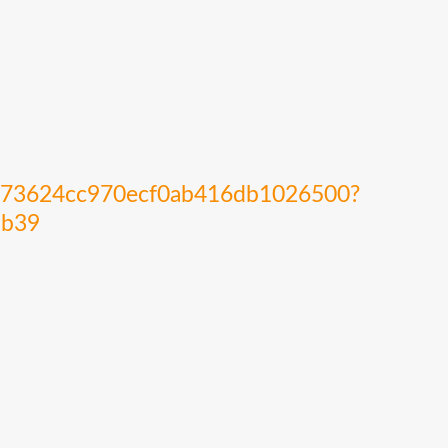
1473624cc970ecf0ab416db1026500?
db39