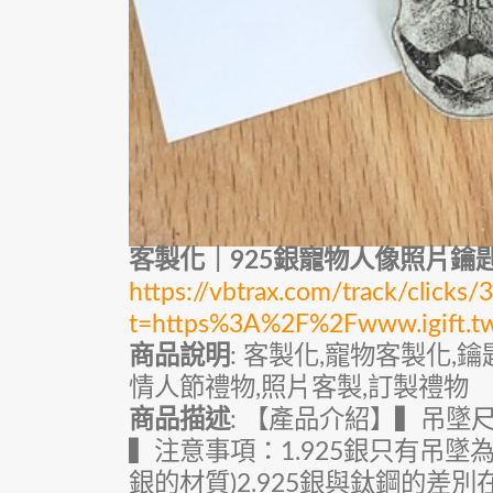
客製化｜925銀寵物人像照片鑰
https://vbtrax.com/track/cli
t=https%3A%2F%2Fwww.igift.
商品說明
: 客製化,寵物客製化,
情人節禮物,照片客製,訂製禮物
商品描述
: 【產品介紹】▍吊墜尺寸
▍注意事項：1.925銀只有吊
銀的材質)2.925銀與鈦鋼的差