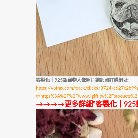
客製化｜925銀寵物人像照片鑰匙圈訂購網址
:
https://vbtrax.com/track/clicks/3724/c627c
t=https%3A%2F%2Fwww.igift.tw%2Fproducts%
→→→→更多詳細”客製化｜92