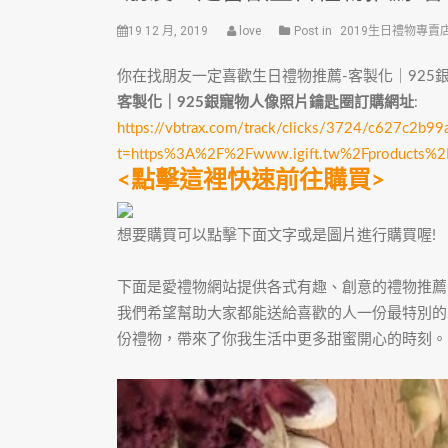
19 12 月, 2019
love
Post in
2019生日禮物專賣
你在找朋友一定喜歡生日禮物推薦-客製化｜925
客製化｜925銀寵物人像照片鑰匙圈訂購網址
:
https://vbtrax.com/track/clicks/3724/c627c
t=https%3A%2F%2Fwww.igift.tw%2Fproducts%
<點擊這裡快速前往購買>
想要購買可以點擊下面文字或是圖片進行購買喔!
下面是愛禮物網站提供各式有趣、創意的禮物推薦
我們希望幫助大家都能送給喜歡的人一份最特別的
份禮物，帶來了你我生活中更多甜蜜開心的時刻。