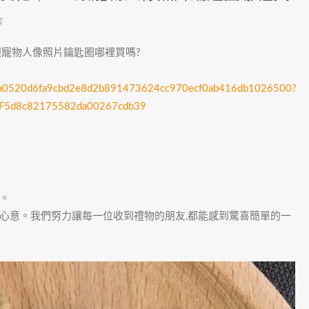
店
銀寵物人像照片鑰匙圈哪裡買嗎?
2b99a0520d6fa9cbd2e8d2b891473624cc970ecf0ab416db1026500?
2F5d8c82175582da00267cdb39
。
心意。我們努力讓每一位收到禮物的朋友,都能感到驚喜簡單的一