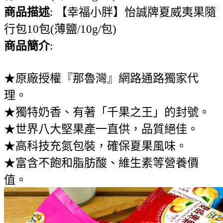
商品描述
: 【幸福小胖】怡誠牌夏威夷果隨
行包10包(薄鹽/10g/包)
商品簡介
:
★原廠授權『那魯灣』網路通路獨家代
理。
★獨特奶香、有著「千果之王」的封號。
★世界八大堅果產一直供，品質絕佳。
★高科技充氮包裝，確保夏果風味。
★富含不飽和脂肪酸、維生素等營養價
值。