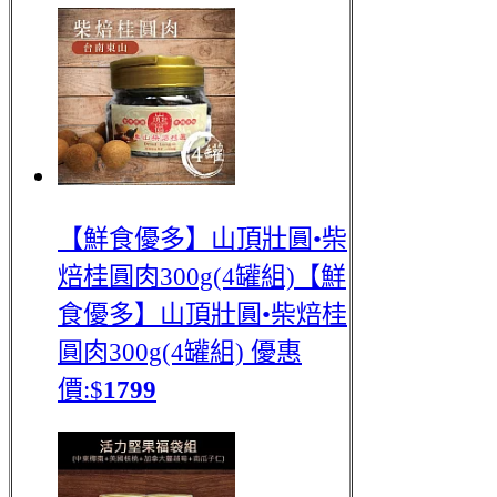
【鮮食優多】山頂壯圓•柴
焙桂圓肉300g(4罐組)
【鮮
食優多】山頂壯圓•柴焙桂
圓肉300g(4罐組)
優惠
價:$
1799