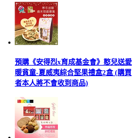
預購《安得烈x育成基金會》憨兒送愛
暖貧童-夏威夷綜合堅果禮盒2盒 (購買
者本人將不會收到商品)