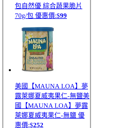
包
自然優 綜合蔬果脆片
70g/包
優惠價:$
99
美國【MAUNA LOA】夢
露萊娜夏威夷果仁-無鹽
美
國【MAUNA LOA】夢露
萊娜夏威夷果仁-無鹽
優
惠價:$
252