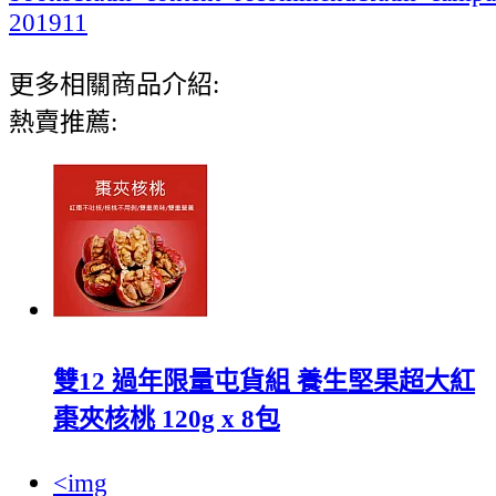
201911
更多相關商品介紹:
熱賣推薦:
雙12 過年限量屯貨組 養生堅果超大紅
棗夾核桃 120g x 8包
<img