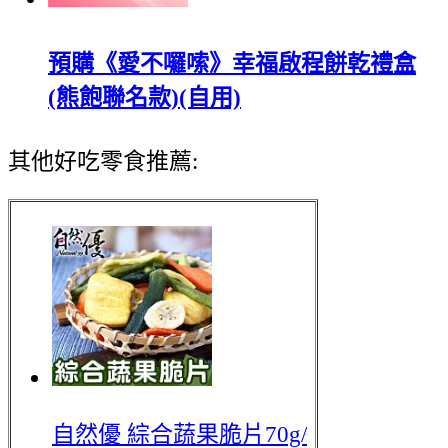
預購《愛不囉嗦》幸福啟程餅乾禮盒
(熊飽聯名款)(自用)
其他好吃零食推薦:
自然優 綜合蔬果脆片70g/