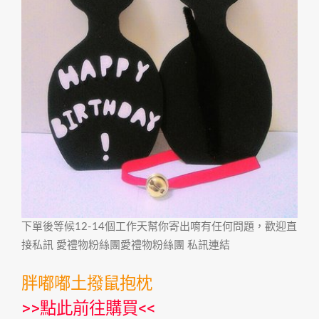
下單後等候12-14個工作天幫你寄出唷有任何問題，歡迎直
接私訊 愛禮物粉絲團愛禮物粉絲團 私訊連結
胖嘟嘟土撥鼠抱枕
>>
點此前往購買
<<