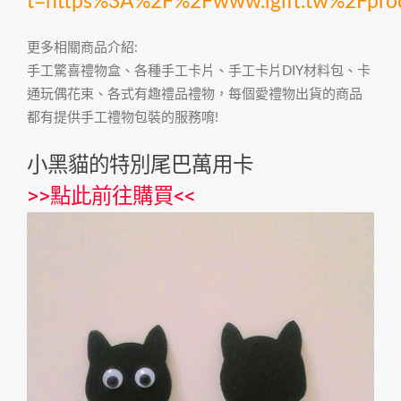
t=https%3A%2F%2Fwww.igift.tw%2Fpr
更多相關商品介紹:
手工驚喜禮物盒、各種手工卡片、手工卡片DIY材料包、卡
通玩偶花束、各式有趣禮品禮物，每個愛禮物出貨的商品
都有提供手工禮物包裝的服務唷!
小黑貓的特別尾巴萬用卡
>>
點此前往購買
<<