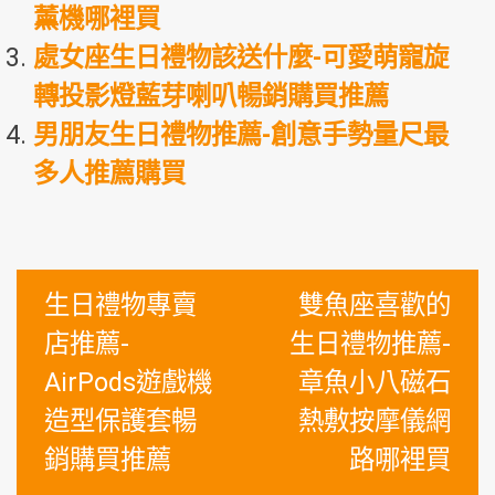
薰機哪裡買
處女座生日禮物該送什麼-可愛萌寵旋
轉投影燈藍芽喇叭暢銷購買推薦
男朋友生日禮物推薦-創意手勢量尺最
多人推薦購買
文
生日禮物專賣
雙魚座喜歡的
章
店推薦-
生日禮物推薦-
導
AirPods遊戲機
章魚小八磁石
覽
造型保護套暢
熱敷按摩儀網
銷購買推薦
路哪裡買