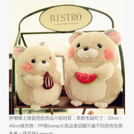
胖嘟嘟土撥鼠抱枕商品介紹材質：柔軟毛絨尺寸：30cm、
40cm填充物：PP棉&amp;lt;商品會因顯示器不同而有些微
色差，請見諒&amp;gt;