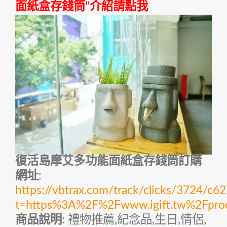
面紙盒存錢筒”介紹請點我
復活島摩艾多功能面紙盒存錢筒訂購
網址
:
https://vbtrax.com/track/clicks/372
t=https%3A%2F%2Fwww.igift.tw%2Fpr
商品說明
: 禮物推薦,紀念品,生日,情侶,