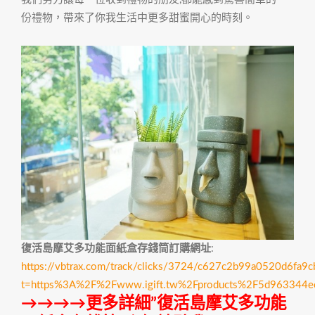
份禮物，帶來了你我生活中更多甜蜜開心的時刻。
復活島摩艾多功能面紙盒存錢筒訂購網址
:
https://vbtrax.com/track/clicks/3724/c627c2b99a0520d6
t=https%3A%2F%2Fwww.igift.tw%2Fproducts%2F5d963344
→→→→更多詳細”復活島摩艾多功能