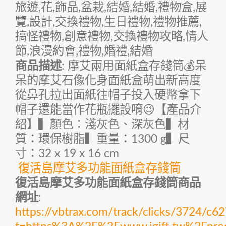
旅遊,花,飾品,盆栽,結婚,結婚,禮物盒,展
覽,設計,交換禮物,生日禮物,禮物推薦,
搞怪禮物,創意禮物,交換禮物攻略,情人
節,浪漫約會,禮物,婚禮,結婚
商品描述
: 摩艾兩用面紙盒存錢筒💰呆
呆的摩艾石像化身面紙盒萌出新高度
從鼻孔拉出面紙往帽子投入硬幣拿下
帽子還能當作花瓶擺設唷😉【產品介
紹】▍顏色：淺灰色、深灰色▍材
質：環保樹脂▍重量：1300 g▍尺
寸：32 x 19 x 16 cm
復活島摩艾多功能面紙盒存錢筒
復活島摩艾多功能面紙盒存錢筒商品
網址
:
https://vbtrax.com/track/clicks/372