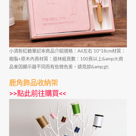
小清新紅鶴筆記本商品介紹規格：A6左右 10*18cm材質：
樹脂+原木內頁材質：道林紙頁數：100頁以上&amp;lt;商
品會因顯示器不同而有些微色差，請見諒&amp;gt;
鹿角飾品收納架
>>
點此前往購買
<<