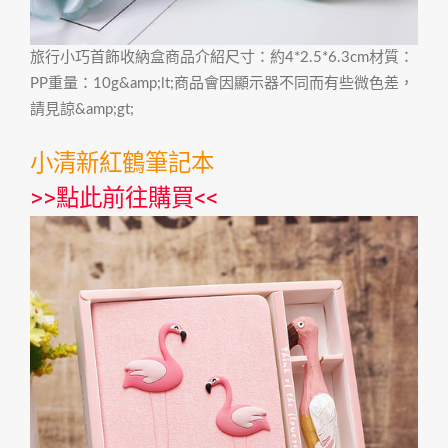
旅行小巧首飾收納盒商品介紹尺寸：約4*2.5*6.3cm材質：
PP重量：10g&amp;lt;商品會因顯示器不同而有些微色差，
請見諒&amp;gt;
小清新紅鶴筆記本
>>
點此前往購買
<<