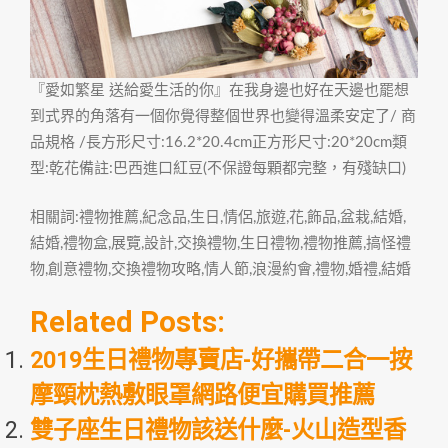
『愛如繁星 送給愛生活的你』在我身邊也好在天邊也罷想
到式界的角落有一個你覺得整個世界也變得溫柔安定了/ 商
品規格 /長方形尺寸:16.2*20.4cm正方形尺寸:20*20cm類
型:乾花備註:巴西進口紅豆(不保證每顆都完整，有殘缺口)
相關詞:禮物推薦,紀念品,生日,情侶,旅遊,花,飾品,盆栽,結婚,
結婚,禮物盒,展覽,設計,交換禮物,生日禮物,禮物推薦,搞怪禮
物,創意禮物,交換禮物攻略,情人節,浪漫約會,禮物,婚禮,結婚
Related Posts:
2019生日禮物專賣店-好攜帶二合一按
摩頸枕熱敷眼罩網路便宜購買推薦
雙子座生日禮物該送什麼-火山造型香