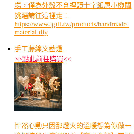
場，僅為外殼不含裡頭十字紙層小機關
挑選請往這裡走：
https://www.igift.tw/products/handmade-
material-diy
手工藤線文藝燈
>>
點此前往購買
<<
怦然心動只因那燈火的溫暖想為你做一