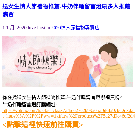
送女生情人節禮物推薦-牛奶伴睡留言燈最多人推薦
購買
1 1 月, 2020
love
Post in
2020情人節禮物專賣店
你在找送女生情人節禮物推薦-牛奶伴睡留言燈哪裡買嗎?
牛奶伴睡留言燈訂購網址
:
https://vbtrax.com/track/clicks/3724/c627c2b99a0520d6fa9cbd2e
t=https%3A%2F%2Fwww.igift.tw%2Fproducts%2F5a27d9e46ef2d4
<點擊這裡快速前往購買>