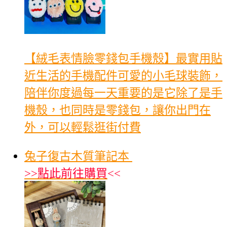
【絨毛表情臉零錢包手機殼】最實用貼
近生活的手機配件可愛的小毛球裝飾，
陪伴你度過每一天重要的是它除了是手
機殼，也同時是零錢包，讓你出門在
外，可以輕鬆逛街付費
兔子復古木質筆記本
>>
點此前往購買
<<