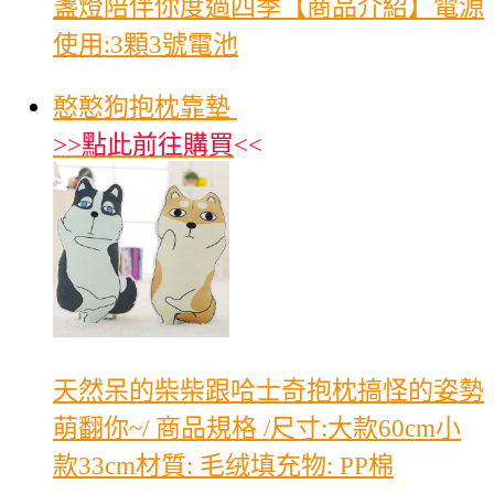
盞燈陪伴你度過四季【商品介紹】電源
使用:3顆3號電池
憨憨狗抱枕靠墊
>>
點此前往購買
<<
天然呆的柴柴跟哈士奇抱枕搞怪的姿勢
萌翻你~/ 商品規格 /尺寸:大款60cm小
款33cm材質: 毛绒填充物: PP棉