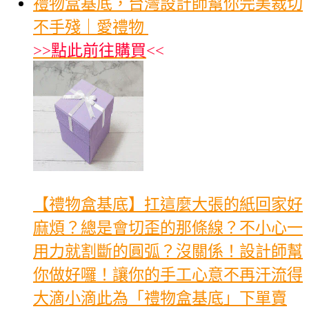
禮物盒基底，台灣設計師幫你完美裁切
不手殘｜愛禮物
>>
點此前往購買
<<
【禮物盒基底】扛這麼大張的紙回家好
麻煩？總是會切歪的那條線？不小心一
用力就割斷的圓弧？沒關係！設計師幫
你做好囉！讓你的手工心意不再汗流得
大滴小滴此為「禮物盒基底」下單賣