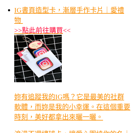
IG書頁造型卡，漸層手作卡片｜愛禮
物
>>
點此前往購買
<<
妳有追蹤我的IG嗎？它是最美的社群
軟體，而妳是我的小幸運。在這個重要
時刻，美好都拿出來曬一曬。