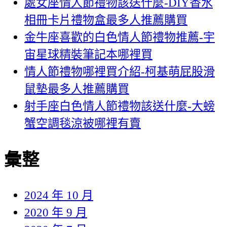
處女座情人節禮物該送什麼-DIY香水
相冊卡片禮物盒最多人推薦購買
金牛座喜歡的白色情人節禮物推薦-宇
宙星球精裝筆記本哪裡買
情人節禮物哪裡買介紹-柯基萌屁股滑
鼠墊最多人推薦購買
射手座白色情人節禮物該送什麼-大螃
蟹空調毯涼被哪裡有賣
彙整
2024 年 10 月
2020 年 9 月