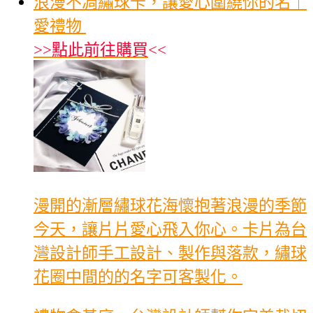
浪漫不凋繡球卡，讓愛心圍繞你的名｜
愛禮物
>>
點此前往購買
<<
漫開的漸層繡球花海懷抱著浪漫的季節
今天，讓片片愛心飛入你心。卡片為台
灣設計師手工設計、製作與落款，繡球
花圈中間的的名字可客製化。