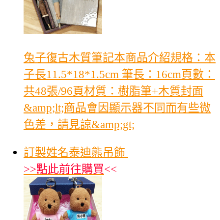
兔子復古木質筆記本商品介紹規格：本
子長11.5*18*1.5cm 筆長：16cm頁數：
共48張/96頁材質：樹脂筆+木質封面
&amp;lt;商品會因顯示器不同而有些微
色差，請見諒&amp;gt;
訂製姓名泰迪熊吊飾
>>
點此前往購買
<<